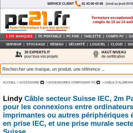
SERVICE CLIENT
01 43 00 43 08
(lundi au jeudi 8H3
Fermeture exceptionnell
congés du 10 au 14 aoû
|
|
|
|
|
1 378 MARQUES
PC PORTABLE
PC FIXE
TABLETTE
COMPO PC
G
|
|
|
|
|
|
SERVEUR
STOCKAGE
RÉSEAU
SÉCURITÉ
LOGICIEL
CLOUD
SO
30 EXPERTS IT
HAUT NIVEAU
pour tous vos projets
de certification
ACCUEIL
> ACCESSOIRE
> ACCESSOIRES COMPOSANT PC
> CABLE D`ALIMENT
Lindy
Câble secteur Suisse IEC, 2m Pa
pour les connexions entre ordinateurs
imprimantes ou autres périphériques 
en prise IEC, et une prise murale sect
Suisse