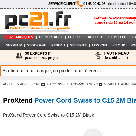
SERVICE CLIENT
01 43 00 43 08
(lundi au jeudi 8H3
Fermeture exceptionnell
congés du 10 au 14 aoû
|
|
|
|
|
1 379 MARQUES
PC PORTABLE
PC FIXE
TABLETTE
COMPO PC
G
|
|
|
|
|
|
SERVEUR
STOCKAGE
RÉSEAU
SÉCURITÉ
LOGICIEL
CLOUD
SO
30 EXPERTS IT
HAUT NIVEAU
pour tous vos projets
de certification
ACCUEIL
> ACCESSOIRE
> ACCESSOIRES COMPOSANT PC
> CABLE D`ALIMENT
ProXtend
Power Cord Swiss to C15 2M Bl
ProXtend Power Cord Swiss to C15 2M Black