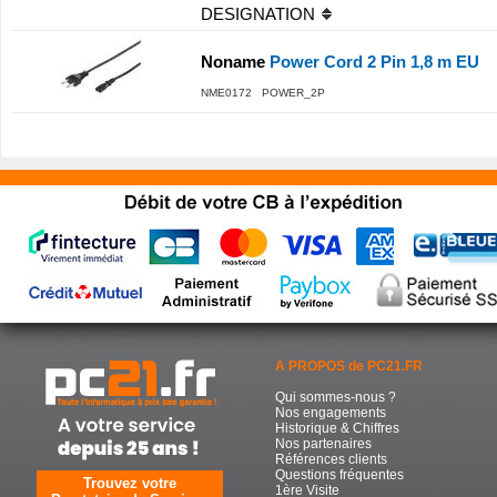
DESIGNATION
Noname
Power Cord 2 Pin 1,8 m EU
NME0172 POWER_2P
A PROPOS de PC21.FR
Qui sommes-nous ?
Nos engagements
Historique & Chiffres
Nos partenaires
Références clients
Questions fréquentes
Trouvez votre
1ère Visite