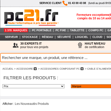
SERVICE CLIENT
01 43 00 43 08
(lundi au jeudi 8H3
Fermeture exceptionnell
congés du 10 au 14 aoû
|
|
|
|
|
1 378 MARQUES
PC PORTABLE
PC FIXE
TABLETTE
COMPO PC
G
|
|
|
|
|
|
SERVEUR
STOCKAGE
RÉSEAU
SÉCURITÉ
LOGICIEL
CLOUD
SO
30 EXPERTS IT
HAUT NIVEAU
pour tous vos projets
de certification
ACCUEIL
> ACCESSOIRE
> ACCESSOIRES COMPOSANT PC
> CABLE D`ALIMENT
FILTRER LES PRODUITS :
Afficher :
Les Nouveautés Produits