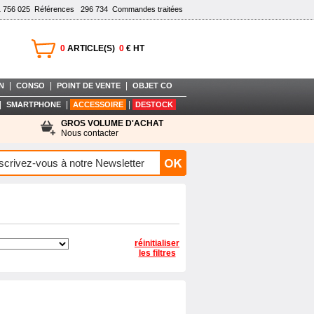
1 756 025
Références
296 734
Commandes traitées
0
ARTICLE(S)
0
€ HT
|
|
|
N
CONSO
POINT DE VENTE
OBJET CO
|
|
|
SMARTPHONE
ACCESSOIRE
DESTOCK
GROS VOLUME D'ACHAT
Nous contacter
réinitialiser
les filtres