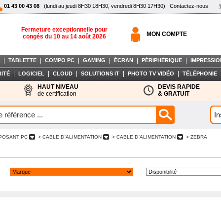
01 43 00 43 08
(lundi au jeudi 8H30 18H30, vendredi 8H30 17H30)
Contactez-nous
Fermeture exceptionnelle pour
MON COMPTE
congés du 10 au 14 août 2026
|
|
|
|
|
|
TABLETTE
COMPO PC
GAMING
ÉCRAN
PÉRIPHÉRIQUE
IMPRESSIO
|
|
|
|
|
ITÉ
LOGICIEL
CLOUD
SOLUTIONS IT
PHOTO TV VIDÉO
TÉLÉPHONIE
HAUT NIVEAU
DEVIS RAPIDE
de certification
& GRATUIT
POSANT PC
> CABLE D`ALIMENTATION
> CABLE D`ALIMENTATION
> ZEBRA