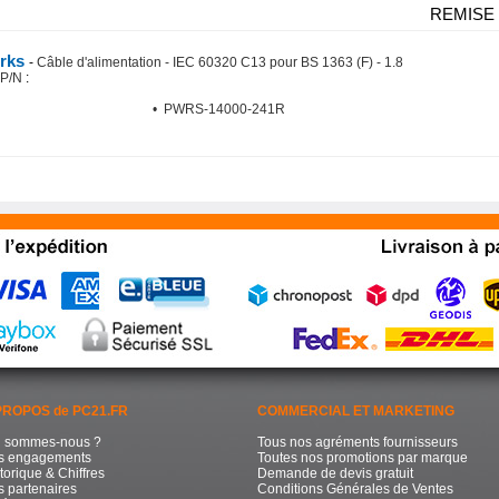
REMISE
orks
-
Câble d'alimentation - IEC 60320 C13 pour BS 1363 (F) - 1.8
 P/N
:
• PWRS-14000-241R
PROPOS de PC21.FR
COMMERCIAL ET MARKETING
i sommes-nous ?
Tous nos agréments fournisseurs
s engagements
Toutes nos promotions par marque
torique & Chiffres
Demande de devis gratuit
 partenaires
Conditions Générales de Ventes