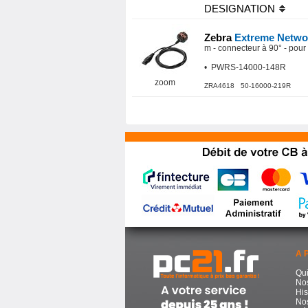
DESIGNATION
Zebra
Extreme Netw
m - connecteur à 90° - pour
• PWRS-14000-148R
zoom
ZRA4618 50-16000-219R
A 
Qu
No
His
Nos