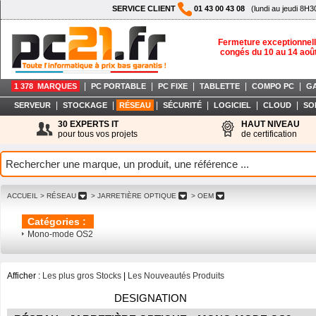
SERVICE CLIENT
01 43 00 43 08
(lundi au jeudi 8H3
Fermeture exceptionnell
congés du 10 au 14 aoû
|
|
|
|
|
1 378 MARQUES
PC PORTABLE
PC FIXE
TABLETTE
COMPO PC
G
|
|
|
|
|
|
SERVEUR
STOCKAGE
RÉSEAU
SÉCURITÉ
LOGICIEL
CLOUD
SO
30 EXPERTS IT
HAUT NIVEAU
pour tous vos projets
de certification
ACCUEIL
> RÉSEAU
> JARRETIÈRE OPTIQUE
> OEM
Catégories :
Mono-mode OS2
Afficher :
Les plus gros Stocks
|
Les Nouveautés Produits
DESIGNATION