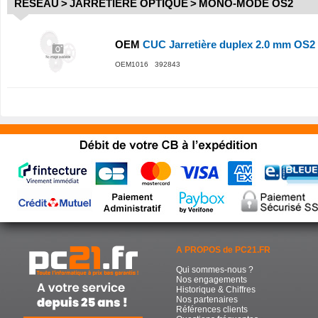
RÉSEAU
>
JARRETIÈRE OPTIQUE
>
MONO-MODE OS2
OEM
CUC Jarretière duplex 2.0 mm OS2
OEM1016 392843
A PROPOS de PC21.FR
Qui sommes-nous ?
Nos engagements
Historique & Chiffres
Nos partenaires
Références clients