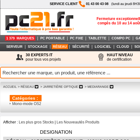
SERVICE CLIENT
01 43 00 43 08
(lundi au jeudi 8H3
Fermeture exceptionnell
congés du 10 au 14 aoû
|
|
|
|
|
1 379 MARQUES
PC PORTABLE
PC FIXE
TABLETTE
COMPO PC
G
|
|
|
|
|
|
SERVEUR
STOCKAGE
RÉSEAU
SÉCURITÉ
LOGICIEL
CLOUD
SO
30 EXPERTS IT
HAUT NIVEAU
pour tous vos projets
de certification
ACCUEIL
> RÉSEAU
> JARRETIÈRE OPTIQUE
> MEDIARANGE
Catégories :
Mono-mode OS2
Afficher :
Les plus gros Stocks
|
Les Nouveautés Produits
DESIGNATION