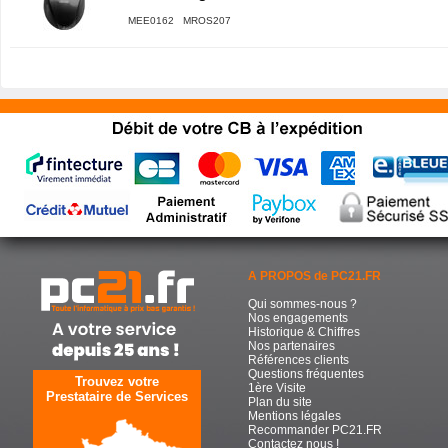
MEE0162 MROS207
A PROPOS de PC21.FR
Qui sommes-nous ?
Nos engagements
Historique & Chiffres
Nos partenaires
Références clients
Questions fréquentes
Trouvez votre
1ère Visite
Prestataire de Services
Plan du site
Mentions légales
Recommander PC21.FR
Contactez nous !