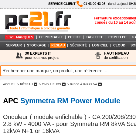
SERVICE CLIENT
01 43 00 43 08
(lundi au jeudi 8H3
Fermeture exceptionnell
congés du 10 au 14 aoû
|
|
|
|
|
1 379 MARQUES
PC PORTABLE
PC FIXE
TABLETTE
COMPO PC
G
|
|
|
|
|
|
SERVEUR
STOCKAGE
RÉSEAU
SÉCURITÉ
LOGICIEL
CLOUD
SO
30 EXPERTS IT
HAUT NIVEAU
pour tous vos projets
de certification
ACCUEIL
> RÉSEAU
> ONDULEURS
> 04000 À 04999 VA
APC
Symmetra RM Power Module
Onduleur ( module enfichable ) - CA 200/208/230
2.8 kW - 4000 VA - pour Symmetra RM 8kVA Scal
12kVA N+1 or 16kVA