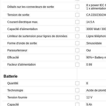
8 x power IEC
Détails sur les connecteurs de sortie
1 x alimentati
Tension de sortie
CA 220/230/240
Courant électrique max.
14.5 A
Capacité d'alimentation
3000 Watt / 30
Limiteur de surtension pour lignes de données
Ligne téléphoni
Forme d'onde de sortie
Sinusoïdale
Parasurtenseur
Oui
Efficacité
90%+ Battery
Facteur d'alimentation
0.99
Batterie
Quantité
6
Technologie
Acide de plom
Tension fournie
12 V
Capacité
9 Ah