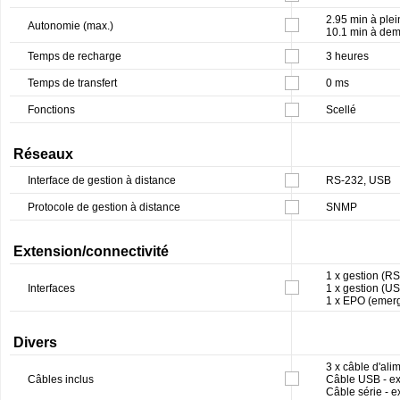
2.95 min à ple
Autonomie (max.)
10.1 min à dem
Temps de recharge
3 heures
Temps de transfert
0 ms
Fonctions
Scellé
Réseaux
Interface de gestion à distance
RS-232, USB
Protocole de gestion à distance
SNMP
Extension/connectivité
1 x gestion (R
Interfaces
1 x gestion (U
1 x EPO (emerg
Divers
3 x câble d'ali
Câbles inclus
Câble USB - ex
Câble série - e