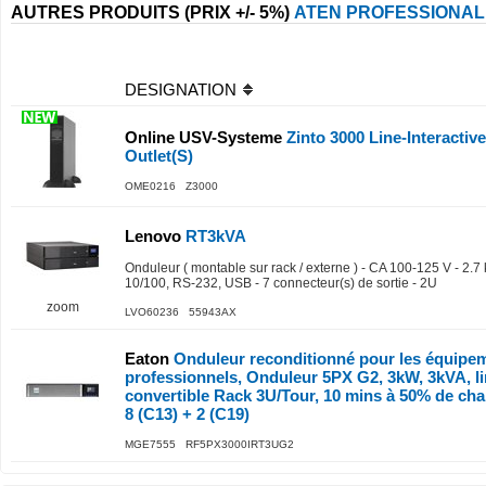
AUTRES PRODUITS (PRIX +/- 5%)
ATEN PROFESSIONAL
DESIGNATION
Online USV-Systeme
Zinto 3000 Line-Interactiv
Outlet(S)
OME0216 Z3000
Lenovo
RT3kVA
Onduleur ( montable sur rack / externe ) - CA 100-125 V - 2.7
10/100, RS-232, USB - 7 connecteur(s) de sortie - 2U
zoom
LVO60236 55943AX
Eaton
Onduleur reconditionné pour les équipe
professionnels, Onduleur 5PX G2, 3kW, 3kVA, lin
convertible Rack 3U/Tour, 10 mins à 50% de char
8 (C13) + 2 (C19)
MGE7555 RF5PX3000IRT3UG2