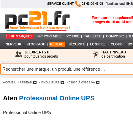
SERVICE CLIENT
01 43 00 43 08
(lundi au jeudi 8H3
Fermeture exceptionnell
congés du 10 au 14 aoû
|
|
|
|
|
1 378 MARQUES
PC PORTABLE
PC FIXE
TABLETTE
COMPO PC
G
|
|
|
|
|
|
SERVEUR
STOCKAGE
RÉSEAU
SÉCURITÉ
LOGICIEL
CLOUD
SO
30 EXPERTS IT
HAUT NIVEAU
pour tous vos projets
de certification
ACCUEIL
> RÉSEAU
> ONDULEURS
> 03000 À 03999 VA
Aten
Professional Online UPS
Professional Online UPS