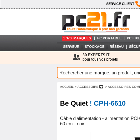
SERVICE CLIENT
|
|
1 378 MARQUES
PC PORTABLE
PC FIXE
|
|
|
SERVEUR
STOCKAGE
RÉSEAU
SÉCUR
30 EXPERTS IT
pour tous vos projets
ACCUEIL
> ACCESSOIRE
> ACCESSOIRES COM
Be Quiet
! CPH-6610
Câble d'alimentation - alimentation P
60 cm - noir