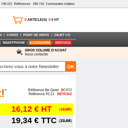
1 749 221
Références
296 716
Commandes traitées
0
ARTICLE(S)
0
€ HT
|
|
|
N
CONSO
POINT DE VENTE
OBJET CO
|
|
|
SMARTPHONE
ACCESSOIRE
DESTOCK
GROS VOLUME D'ACHAT
Nous contacter
Référence Be Quiet : BC072
Référence PC21 :
BET0362
16,12 €
HT
(
19,90
)
19,34 €
TTC
(
23,88
)