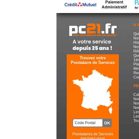
A 
Qu
No
His
Nos
Réf
Que
Trouvez votre
1èr
Prestataire de Services
Pla
Men
Re
Con
PR
Cat
No
No
Nou
Les
Les
Tou
Prestataires de Services
inscrivez-vous