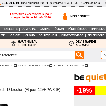
01 43 00 43 08
(lundi au jeudi 8H30 18H30, vendredi 8H30 17H30)
Contactez-nous
Fermeture exceptionnelle pour
MON COMPTE
congés du 10 au 14 août 2026
|
|
|
|
|
|
TABLETTE
COMPO PC
GAMING
ÉCRAN
PÉRIPHÉRIQUE
IMPRESSIO
|
|
|
|
|
ITÉ
LOGICIEL
CLOUD
SOLUTIONS IT
PHOTO TV VIDÉO
TÉLÉPHONIE
HAUT NIVEAU
DEVIS RAPIDE
de certification
& GRATUIT
POSANT PC
> CABLE D`ALIMENTATION
> CABLE D`ALIMENTATION
-19%
CIe de 12 broches (F) pour 12VHPWR (F) -