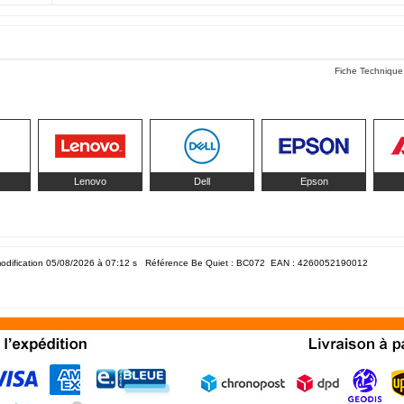
Fiche Technique
Lenovo
Dell
Epson
odification 05/08/2026 à 07:12
s Référence Be Quiet : BC072 EAN :
4260052190012