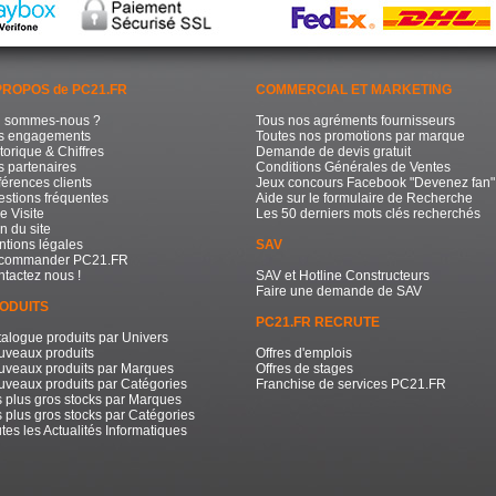
PROPOS de PC21.FR
COMMERCIAL ET MARKETING
i sommes-nous ?
Tous nos agréments fournisseurs
s engagements
Toutes nos promotions par marque
torique & Chiffres
Demande de devis gratuit
 partenaires
Conditions Générales de Ventes
érences clients
Jeux concours Facebook "Devenez fan"
stions fréquentes
Aide sur le formulaire de Recherche
e Visite
Les 50 derniers mots clés recherchés
n du site
tions légales
SAV
commander PC21.FR
tactez nous !
SAV et Hotline Constructeurs
Faire une demande de SAV
ODUITS
PC21.FR RECRUTE
alogue produits par Univers
uveaux produits
Offres d'emplois
uveaux produits par Marques
Offres de stages
veaux produits par Catégories
Franchise de services PC21.FR
 plus gros stocks par Marques
 plus gros stocks par Catégories
tes les Actualités Informatiques