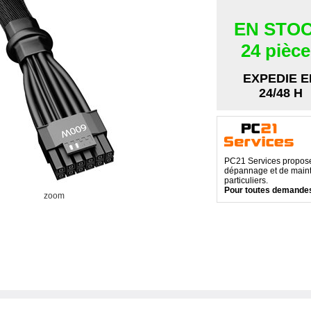
EN STO
24 pièc
EXPEDIE E
24/48 H
PC21 Services propose 
dépannage et de maint
particuliers.
Pour toutes demandes
zoom