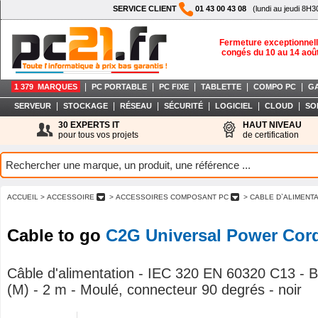
SERVICE CLIENT
01 43 00 43 08
(lundi au jeudi 8H3
Fermeture exceptionnell
congés du 10 au 14 aoû
|
|
|
|
|
1 379 MARQUES
PC PORTABLE
PC FIXE
TABLETTE
COMPO PC
G
|
|
|
|
|
|
SERVEUR
STOCKAGE
RÉSEAU
SÉCURITÉ
LOGICIEL
CLOUD
SO
30 EXPERTS IT
HAUT NIVEAU
pour tous vos projets
de certification
ACCUEIL
> ACCESSOIRE
> ACCESSOIRES COMPOSANT PC
> CABLE D`ALIMENT
Cable to go
C2G Universal Power Cor
Câble d'alimentation - IEC 320 EN 60320 C13 - 
(M) - 2 m - Moulé, connecteur 90 degrés - noir