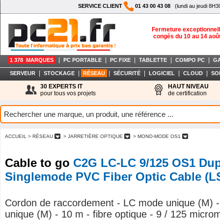
SERVICE CLIENT
01 43 00 43 08
(lundi au jeudi 8H3
Fermeture exceptionnell
congés du 10 au 14 aoû
|
|
|
|
|
1 378 MARQUES
PC PORTABLE
PC FIXE
TABLETTE
COMPO PC
G
|
|
|
|
|
|
SERVEUR
STOCKAGE
RÉSEAU
SÉCURITÉ
LOGICIEL
CLOUD
SO
30 EXPERTS IT
HAUT NIVEAU
pour tous vos projets
de certification
ACCUEIL
> RÉSEAU
> JARRETIÈRE OPTIQUE
> MONO-MODE OS1
Cable to go
C2G LC-LC 9/125 OS1 Dup
Singlemode PVC Fiber Optic Cable (L
Cordon de raccordement - LC mode unique (M) 
unique (M) - 10 m - fibre optique - 9 / 125 micro