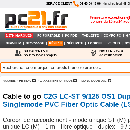
SERVICE CLIENT
01 43 00 43 08
(lundi au jeudi 8H3
Fermeture exceptionnell
congés du 10 au 14 aoû
|
|
|
|
|
1 379 MARQUES
PC PORTABLE
PC FIXE
TABLETTE
COMPO PC
G
|
|
|
|
|
|
SERVEUR
STOCKAGE
RÉSEAU
SÉCURITÉ
LOGICIEL
CLOUD
SO
30 EXPERTS IT
HAUT NIVEAU
pour tous vos projets
de certification
ACCUEIL
> RÉSEAU
> JARRETIÈRE OPTIQUE
> MONO-MODE OS1
Cable to go
C2G LC-ST 9/125 OS1 Dup
Singlemode PVC Fiber Optic Cable (L
Cordon de raccordement - mode unique ST (M) 
unique LC (M) - 1 m - fibre optique - duplex - 9 /