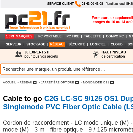
SERVICE CLIENT
01 43 00 43 08
(lundi au jeudi 8H3
Fermeture exceptionnell
congés du 10 au 14 aoû
|
|
|
|
|
1 379 MARQUES
PC PORTABLE
PC FIXE
TABLETTE
COMPO PC
G
|
|
|
|
|
|
SERVEUR
STOCKAGE
RÉSEAU
SÉCURITÉ
LOGICIEL
CLOUD
SO
30 EXPERTS IT
HAUT NIVEAU
pour tous vos projets
de certification
ACCUEIL
> RÉSEAU
> JARRETIÈRE OPTIQUE
> MONO-MODE OS1
Cable to go
C2G LC-SC 9/125 OS1 Dup
Singlemode PVC Fiber Optic Cable (L
Cordon de raccordement - LC mode unique (M) -
mode (M) - 3 m - fibre optique - 9 / 125 micromè