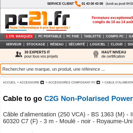
SERVICE CLIENT
01 43 00 43 08
(lundi au jeudi 8H3
Fermeture exceptionnell
congés du 10 au 14 aoû
|
|
|
|
|
1 378 MARQUES
PC PORTABLE
PC FIXE
TABLETTE
COMPO PC
G
|
|
|
|
|
|
SERVEUR
STOCKAGE
RÉSEAU
SÉCURITÉ
LOGICIEL
CLOUD
SO
30 EXPERTS IT
HAUT NIVEAU
pour tous vos projets
de certification
ACCUEIL
> ACCESSOIRE
> ACCESSOIRES COMPOSANT PC
> CABLE D`ALIMENT
Cable to go
C2G Non-Polarised Power
Câble d'alimentation (250 VCA) - BS 1363 (M) -
60320 C7 (F) - 3 m - Moulé - noir - Royaume-Uni