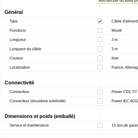
Rechercher un autre pro
↓
Général
Type
Câble d'aliment
Fonctions
Moulé
Longueur
3 m
Longueur du câble
3 m
Couleur
Noir
Localisation
France, Allema
Connectivité
Connecteur
Power CEE 7/7 
Connecteur (deuxième extrémité)
Power IEC 6032
Dimensions et poids (emballé)
Service et maintenance
10 ans de garan