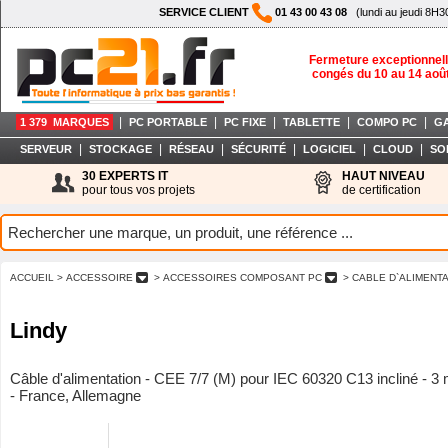
SERVICE CLIENT
01 43 00 43 08
(lundi au jeudi 8H3
Fermeture exceptionnell
congés du 10 au 14 aoû
|
|
|
|
|
1 379 MARQUES
PC PORTABLE
PC FIXE
TABLETTE
COMPO PC
G
|
|
|
|
|
|
SERVEUR
STOCKAGE
RÉSEAU
SÉCURITÉ
LOGICIEL
CLOUD
SO
30 EXPERTS IT
HAUT NIVEAU
pour tous vos projets
de certification
ACCUEIL
> ACCESSOIRE
> ACCESSOIRES COMPOSANT PC
> CABLE D`ALIMENT
Lindy
Câble d'alimentation - CEE 7/7 (M) pour IEC 60320 C13 incliné - 3 m
- France, Allemagne