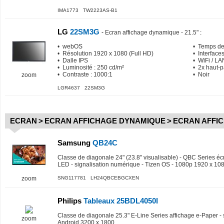
IMA1773 TW2223AS-B1
LG
22SM3G
-
Ecran affichage dynamique - 21.5"
:
• webOS
• Temps de
• Résolution 1920 x 1080 (Full HD)
• Interface
• Dalle IPS
• WiFi / LA
• Luminosité : 250 cd/m²
• 2x haut-p
• Contraste : 1000:1
• Noir
zoom
LGR4637 22SM3G
ECRAN
>
ECRAN AFFICHAGE DYNAMIQUE
>
ECRAN AFFI
Samsung
QB24C
Classe de diagonale 24" (23.8" visualisable) - QBC Series éc
LED - signalisation numérique - Tizen OS - 1080p 1920 x 10
zoom
SNG117781 LH24QBCEBGCXEN
Philips
Tableaux 25BDL4050I
Classe de diagonale 25.3" E-Line Series affichage e-Paper - 
zoom
Android 3200 x 1800