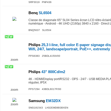
SRP3019 PNP436
Benq
SL6504
Classe de diagonale 65" SL04 Series écran LCD rétro-éclairé
numérique - Android - 4K UHD (2160p) 3840 x 2160 - Direct
BNQ5637 SL6504
Philips
25,3 I-line, full color E-paper signage di
Wifi, 24/7, landscape/portrait, PoE++, extremel
PPS6383 25BDL4150I/00
zoom
Philips
43" 800Cd/m2
4K - HDMI/Display port/RS232 - OPS - 24/7 - USB MEDIA PLA
régulier, IP5X
PPS7294 43BDL6017P/00
zoom
Samsung
EM32DX
zoom
SNG181543 LH32EMDIBGBXEN