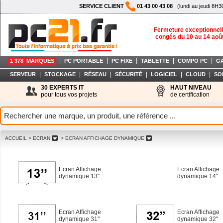
SERVICE CLIENT
01 43 00 43 08
(lundi au jeudi 8H3
Fermeture exceptionnell
congés du 10 au 14 aoû
|
|
|
|
|
1 378 MARQUES
PC PORTABLE
PC FIXE
TABLETTE
COMPO PC
G
|
|
|
|
|
|
SERVEUR
STOCKAGE
RÉSEAU
SÉCURITÉ
LOGICIEL
CLOUD
SO
30 EXPERTS IT
HAUT NIVEAU
pour tous vos projets
de certification
ACCUEIL
> ECRAN
> ECRAN AFFICHAGE DYNAMIQUE
Ecran Affichage
Ecran Affichage
dynamique 13"
dynamique 14"
Ecran Affichage
Ecran Affichage
dynamique 31"
dynamique 32"