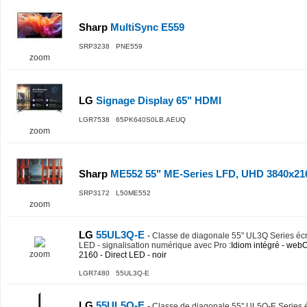
Sharp
MultiSync E559
SRP3238 PNE559
zoom
LG
Signage Display 65" HDMI
LGR7538 65PK640S0LB.AEUQ
zoom
Sharp
ME552 55" ME-Series LFD, UHD 3840x216
SRP3172 L50ME552
zoom
LG
55UL3Q-E
-
Classe de diagonale 55" UL3Q Series écr
LED - signalisation numérique avec Pro
:Idiom intégré - web
zoom
2160 - Direct LED - noir
LGR7480 55UL3Q-E
LG
55UL5Q-E
-
Classe de diagonale 55" UL5Q-E Series é