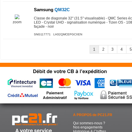
Samsung
QM32C
Classe de diagonale 32" (31.5" visualisable) - QMC Series éc
zoom
LED - Crystal UHD - signalisation numérique - Tizen OS - 1
façade - noir
SNG117771 LH32QMCEPGCXEN
1
2
3
4
5
A PROPOS de PC21.FR
Qui sommes-nous ?
Nos engagements
Historique & Chiffres