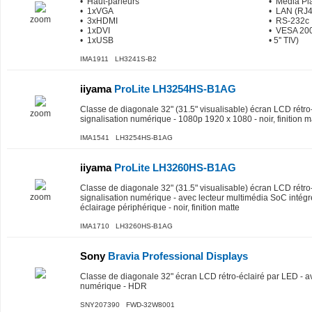
• Haut-parleurs
• Media Pl
• 1xVGA
• LAN (RJ4
zoom
• 3xHDMI
• RS-232c
• 1xDVI
• VESA 20
• 1xUSB
• 5'' TIV)
IMA1911 LH3241S-B2
iiyama
ProLite LH3254HS-B1AG
Classe de diagonale 32" (31.5" visualisable) écran LCD rétro
zoom
signalisation numérique - 1080p 1920 x 1080 - noir, finition m
IMA1541 LH3254HS-B1AG
iiyama
ProLite LH3260HS-B1AG
Classe de diagonale 32" (31.5" visualisable) écran LCD rétro
zoom
signalisation numérique - avec lecteur multimédia SoC intég
éclairage périphérique - noir, finition matte
IMA1710 LH3260HS-B1AG
Sony
Bravia Professional Displays
Classe de diagonale 32" écran LCD rétro-éclairé par LED - av
numérique - HDR
SNY207390 FWD-32W8001