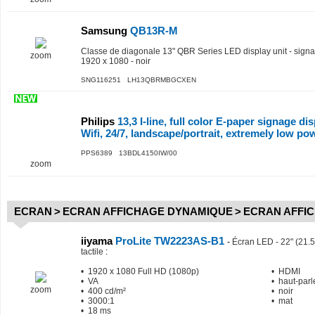
Samsung
QB13R-M
Classe de diagonale 13" QBR Series LED display unit - signa
zoom
1920 x 1080 - noir
SNG116251 LH13QBRMBGCXEN
Philips
13,3 I-line, full color E-paper signage di
Wifi, 24/7, landscape/portrait, extremely low po
PPS6389 13BDL4150IW/00
zoom
ECRAN
>
ECRAN AFFICHAGE DYNAMIQUE
>
ECRAN AFFI
iiyama
ProLite TW2223AS-B1
-
Écran LED - 22" (21.5"
tactile
:
• 1920 x 1080 Full HD (1080p)
• HDMI
• VA
• haut-parl
zoom
• 400 cd/m²
• noir
• 3000:1
• mat
• 18 ms