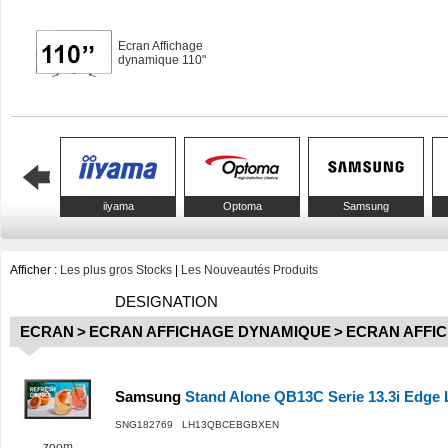
Ecran Affichage
dynamique 110"
iiyama
Optoma
Samsung
Afficher :
Les plus gros Stocks
|
Les Nouveautés Produits
DESIGNATION
ECRAN
>
ECRAN AFFICHAGE DYNAMIQUE
>
ECRAN AFFI
Samsung
Stand Alone QB13C Serie 13.3i Edge
SNG182769 LH13QBCEBGBXEN
zoom