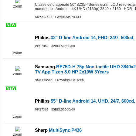
Classe de diagonale 50" BZ35P Series écran LCD rétro-éclair
zoom
numérique - Android - 4K UHD (2160p) 3840 x 2160 - HDR -
SNY217522 FW50BZ35PB.CEI
Philips
32" D-line Android 14, FHD, 24/7, 500cd,
PPS7369 32BDL5050D/00
zoom
Samsung
BE75D-H 75p Non-tactile UHD 3840x21
TV App Tizen 8.0 HP 2x10W 3Years
zoom
SNG179586 LH75BEDHLGUXEN
Philips
55" D-line Android 14, UHD, 24/7, 600cd,
PPS7367 55BDL5050D/00
zoom
Sharp
MultiSync P436
zoom