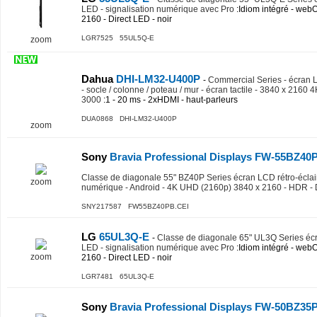
LED - signalisation numérique avec Pro
:Idiom intégré - web
2160 - Direct LED - noir
LGR7525 55UL5Q-E
zoom
Dahua
DHI-LM32-U400P
-
Commercial Series - écran LE
- socle / colonne / poteau / mur - écran tactile - 3840 x 2160 
3000
:1 - 20 ms - 2xHDMI - haut-parleurs
DUA0868 DHI-LM32-U400P
zoom
Sony
Bravia Professional Displays FW-55BZ40
Classe de diagonale 55" BZ40P Series écran LCD rétro-éclair
zoom
numérique - Android - 4K UHD (2160p) 3840 x 2160 - HDR -
SNY217587 FW55BZ40PB.CEI
LG
65UL3Q-E
-
Classe de diagonale 65" UL3Q Series écr
LED - signalisation numérique avec Pro
:Idiom intégré - web
zoom
2160 - Direct LED - noir
LGR7481 65UL3Q-E
Sony
Bravia Professional Displays FW-50BZ35