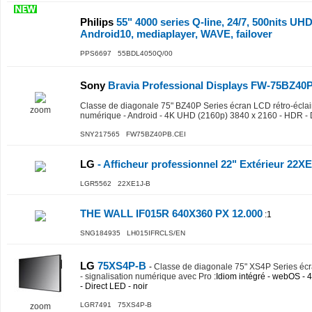
Philips
55" 4000 series Q-line, 24/7, 500nits UH
Android10, mediaplayer, WAVE, failover
PPS6697 55BDL4050Q/00
Sony
Bravia Professional Displays FW-75BZ40
Classe de diagonale 75" BZ40P Series écran LCD rétro-éclair
zoom
numérique - Android - 4K UHD (2160p) 3840 x 2160 - HDR - 
SNY217565 FW75BZ40PB.CEI
LG
- Afficheur professionnel 22" Extérieur 22X
LGR5562 22XE1J-B
THE WALL IF015R 640X360 PX 12.000
:1
SNG184935 LH015IFRCLS/EN
LG
75XS4P-B
-
Classe de diagonale 75" XS4P Series écr
- signalisation numérique avec Pro
:Idiom intégré - webOS -
- Direct LED - noir
LGR7491 75XS4P-B
zoom