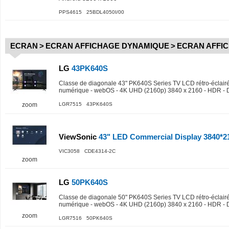
PPS4615 25BDL4050I/00
ECRAN
>
ECRAN AFFICHAGE DYNAMIQUE
>
ECRAN AFFI
LG
43PK640S
Classe de diagonale 43" PK640S Series TV LCD rétro-éclairé
numérique - webOS - 4K UHD (2160p) 3840 x 2160 - HDR - Di
zoom
LGR7515 43PK640S
ViewSonic
43" LED Commercial Display 3840*2
VIC3058 CDE4314-2C
zoom
LG
50PK640S
Classe de diagonale 50" PK640S Series TV LCD rétro-éclairé
numérique - webOS - 4K UHD (2160p) 3840 x 2160 - HDR - Di
zoom
LGR7516 50PK640S