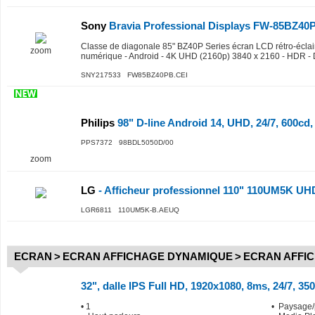
Sony
Bravia Professional Displays FW-85BZ40
Classe de diagonale 85" BZ40P Series écran LCD rétro-éclair
zoom
numérique - Android - 4K UHD (2160p) 3840 x 2160 - HDR - 
SNY217533 FW85BZ40PB.CEI
Philips
98" D-line Android 14, UHD, 24/7, 600cd,
PPS7372 98BDL5050D/00
zoom
LG
- Afficheur professionnel 110" 110UM5K UH
LGR6811 110UM5K-B.AEUQ
ECRAN
>
ECRAN AFFICHAGE DYNAMIQUE
>
ECRAN AFFI
32", dalle IPS Full HD, 1920x1080, 8ms, 24/7, 35
• 1
• Paysage/p