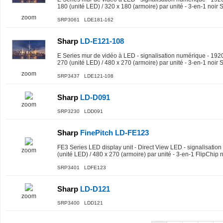
180 (unité LED) / 320 x 180 (armoire) par unité - 3-en-1 noi
zoom
SRP3061 LDE181-162
Sharp
LD-E121-108
E Series mur de vidéo à LED - signalisation numérique - 1920
270 (unité LED) / 480 x 270 (armoire) par unité - 3-en-1 noi
zoom
SRP3437 LDE121-108
Sharp
LD-D091
zoom
SRP3230 LDD091
Sharp
FinePitch LD-FE123
FE3 Series LED display unit - Direct View LED - signalisatio
zoom
(unité LED) / 480 x 270 (armoire) par unité - 3-en-1 FlipChip
SRP3401 LDFE123
Sharp
LD-D121
zoom
SRP3400 LDD121