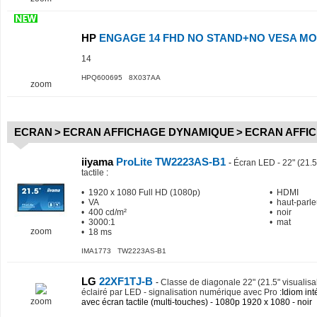
HP
ENGAGE 14 FHD NO STAND+NO VESA MO
14
HPQ600695 8X037AA
zoom
ECRAN
>
ECRAN AFFICHAGE DYNAMIQUE
>
ECRAN AFFI
iiyama
ProLite TW2223AS-B1
-
Écran LED - 22" (21.5"
tactile
:
• 1920 x 1080 Full HD (1080p)
• HDMI
• VA
• haut-parle
• 400 cd/m²
• noir
• 3000:1
• mat
zoom
• 18 ms
IMA1773 TW2223AS-B1
LG
22XF1TJ-B
-
Classe de diagonale 22" (21.5" visualisa
éclairé par LED - signalisation numérique avec Pro
:Idiom inté
zoom
avec écran tactile (multi-touches) - 1080p 1920 x 1080 - noir