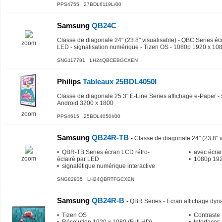
PPS4755 27BDL6119L/00
Samsung
QB24C
Classe de diagonale 24" (23.8" visualisable) - QBC Series éc
zoom
LED - signalisation numérique - Tizen OS - 1080p 1920 x 10
SNG117781 LH24QBCEBGCXEN
Philips
Tableaux 25BDL4050I
Classe de diagonale 25.3" E-Line Series affichage e-Paper - 
Android 3200 x 1800
zoom
PPS4615 25BDL4050I/00
Samsung
QB24R-TB
-
Classe de diagonale 24" (23.8" v
• QBR-TB Series écran LCD rétro-
• avec écran
zoom
éclairé par LED
• 1080p 19
• signalétique numérique interactive
SNG82935 LH24QBRTFGCXEN
Samsung
QB24R-B
-
QBR Series - Ecran affichage dyn
• Tizen OS
• Contraste 