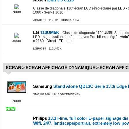
Classe de diagonale 110" écran LCD rétro-éclairé par LED -
zoom
1080 - 3-en-1 1010
ABN0151 112C11010BN3AR004
LG
110UM5K
-
Classe de diagonale 110" UM5K Series écr
LED - signalisation numérique avec Pro
:Idiom intégré - we
zoom
x 2160 - Direct LED - noir
LGR6735 110UM5K
ECRAN
>
ECRAN AFFICHAGE DYNAMIQUE
>
ECRAN AFFI
Samsung
Stand Alone QB13C Serie 13.3i Edge
SNG182769 LH13QBCEBGBXEN
zoom
Philips
13,3 I-line, full color E-paper signage di
Wifi, 24/7, landscape/portrait, extremely low po