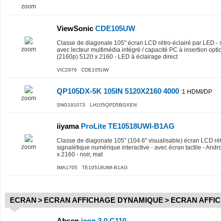
zoom
ViewSonic
CDE105UW
Classe de diagonale 105" écran LCD rétro-éclairé par LED - 
zoom
avec lecteur multimédia intégré / capacité PC à insertion opt
(2160p) 5120 x 2160 - LED à éclairage direct
VIC2976 CDE105UW
QP105DX-5K 105IN 5120X2160 4000
:1 HDMI/DP
zoom
SNG181073 LH105QPD5BGXEN
iiyama
ProLite TE10518UWI-B1AG
Classe de diagonale 105" (104.6" visualisable) écran LCD rét
zoom
signalétique numérique interactive - avec écran tactile - An
x 2160 - noir, mat
IMA1705 TE10518UWI-B1AG
ECRAN
>
ECRAN AFFICHAGE DYNAMIQUE
>
ECRAN AFFIC
Absen
icon 3.0 C110