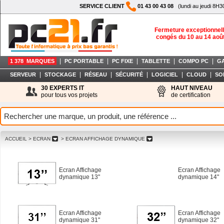
SERVICE CLIENT
01 43 00 43 08
(lundi au jeudi 8H3
Fermeture exceptionnell
congés du 10 au 14 aoû
|
|
|
|
|
1 378 MARQUES
PC PORTABLE
PC FIXE
TABLETTE
COMPO PC
G
|
|
|
|
|
|
SERVEUR
STOCKAGE
RÉSEAU
SÉCURITÉ
LOGICIEL
CLOUD
SO
30 EXPERTS IT
HAUT NIVEAU
pour tous vos projets
de certification
ACCUEIL
> ECRAN
> ECRAN AFFICHAGE DYNAMIQUE
Ecran Affichage
Ecran Affichage
dynamique 13"
dynamique 14"
Ecran Affichage
Ecran Affichage
dynamique 31"
dynamique 32"