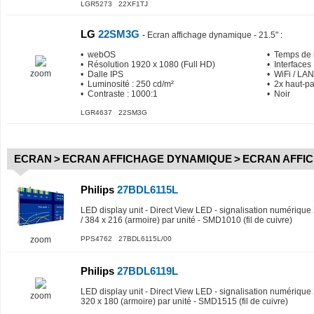
LGR5273 22XF1TJ
LG
22SM3G
-
Ecran affichage dynamique - 21.5"
:
• webOS
• Temps de 
• Résolution 1920 x 1080 (Full HD)
• Interfaces
zoom
• Dalle IPS
• WiFi / LAN
• Luminosité : 250 cd/m²
• 2x haut-pa
• Contraste : 1000:1
• Noir
LGR4637 22SM3G
ECRAN
>
ECRAN AFFICHAGE DYNAMIQUE
>
ECRAN AFFI
Philips
27BDL6115L
LED display unit - Direct View LED - signalisation numérique
/ 384 x 216 (armoire) par unité - SMD1010 (fil de cuivre)
zoom
PPS4762 27BDL6115L/00
Philips
27BDL6119L
LED display unit - Direct View LED - signalisation numérique 
zoom
320 x 180 (armoire) par unité - SMD1515 (fil de cuivre)