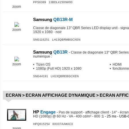
PPS6389 13BDL4150IW/00
zoom
Samsung
QB13R-M
Classe de diagonale 13" QBR Series LED display unit - signa
zoom
1920 x 1080 - noir
SNG116251 LH13QBRMBGCXEN
Samsung
QB13R
-
Classe de diagonale 13" QBR Series 
numérique
:
zoom
• Tizen OS
• HDMI
• 1080p (Full HD) 1920 x 1080
• fonctionn
SNG44191 LH13QBREBGCXEN
ECRAN
>
ECRAN AFFICHAGE DYNAMIQUE
>
ECRAN AFFI
HP
Engage
-
Pas de support - affichage client - 14" - écran
HD (1080p) @ 60 Hz - VA - 400 cd/m² - 800
:1 - 25 ms - USB-C
HPQ615254 8X037AA#AC3
zoom