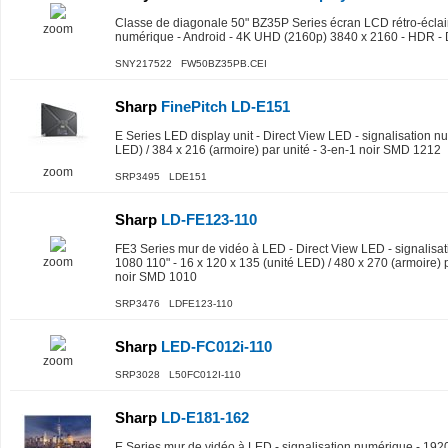
Classe de diagonale 50" BZ35P Series écran LCD rétro-éclair
zoom
numérique - Android - 4K UHD (2160p) 3840 x 2160 - HDR -
SNY217522 FW50BZ35PB.CEI
Sharp
FinePitch LD-E151
E Series LED display unit - Direct View LED - signalisation n
LED) / 384 x 216 (armoire) par unité - 3-en-1 noir SMD 1212
zoom
SRP3495 LDE151
Sharp
LD-FE123-110
FE3 Series mur de vidéo à LED - Direct View LED - signalisa
zoom
1080 110" - 16 x 120 x 135 (unité LED) / 480 x 270 (armoire) p
noir SMD 1010
SRP3476 LDFE123-110
Sharp
LED-FC012i-110
zoom
SRP3028 L50FC012I-110
Sharp
LD-E181-162
E Series mur de vidéo à LED - signalisation numérique - 1920