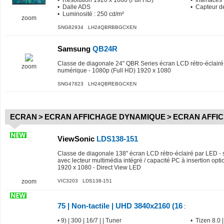
• Résolution 1920 x 1080 (Full HD)
• Interfaces
• Dalle ADS
• Capteur d
• Luminosité : 250 cd/m²
zoom
SNG82934 LH24QBRBBGCXEN
Samsung
QB24R
Classe de diagonale 24" QBR Series écran LCD rétro-éclairé 
zoom
numérique - 1080p (Full HD) 1920 x 1080
SNG47823 LH24QBREBGCXEN
ECRAN
>
ECRAN AFFICHAGE DYNAMIQUE
>
ECRAN AFFI
ViewSonic
LDS138-151
Classe de diagonale 138" écran LCD rétro-éclairé par LED - 
avec lecteur multimédia intégré / capacité PC à insertion opti
1920 x 1080 - Direct View LED
zoom
VIC3203 LDS138-151
75 | Non-tactile | UHD 3840x2160 (16
:
• 9) | 300 | 16/7 | | Tuner
• Tizen 8.0 |