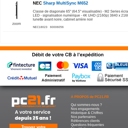
NEC
Sharp MultiSync M652
Classe de diagonale 65" (64.5" visualisable) - M2 Series écra
LED - signalisation numérique - 4K UHD (2160p) 3840 x 2160
lunette avant noire, cabinet arrière noir
zoom
NEC18023 60006056
A PROPOS de PC21.FR
Qui sommes-nous ?
Nos engagements
Historique & Chiffres
Nos partenaires
Références clients
Questions fréquentes
Trouvez votre