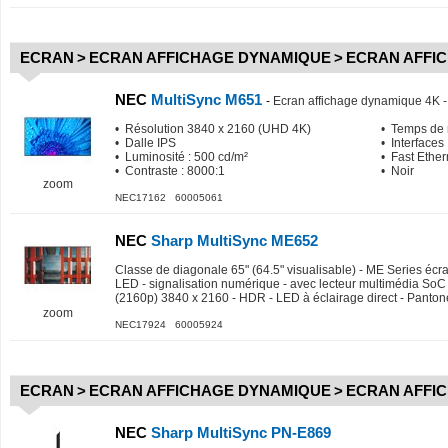
ECRAN
>
ECRAN AFFICHAGE DYNAMIQUE
>
ECRAN AFFI
NEC
MultiSync M651
-
Ecran affichage dynamique 4K -
• Résolution 3840 x 2160 (UHD 4K)
• Temps de 
• Dalle IPS
• Interfaces
• Luminosité : 500 cd/m²
• Fast Ether
• Contraste : 8000:1
• Noir
zoom
NEC17162 60005061
NEC
Sharp MultiSync ME652
Classe de diagonale 65" (64.5" visualisable) - ME Series écr
LED - signalisation numérique - avec lecteur multimédia SoC
(2160p) 3840 x 2160 - HDR - LED à éclairage direct - Panton
zoom
NEC17924 60005924
ECRAN
>
ECRAN AFFICHAGE DYNAMIQUE
>
ECRAN AFFI
NEC
Sharp MultiSync PN-E869