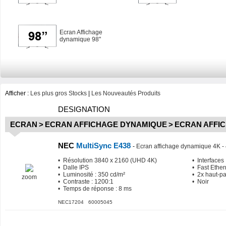
Ecran Affichage
dynamique 98"
Afficher :
Les plus gros Stocks
|
Les Nouveautés Produits
DESIGNATION
ECRAN
>
ECRAN AFFICHAGE DYNAMIQUE
>
ECRAN AFFI
NEC
MultiSync E438
-
Ecran affichage dynamique 4K - 
• Résolution 3840 x 2160 (UHD 4K)
• Interfaces
• Dalle IPS
• Fast Ether
• Luminosité : 350 cd/m²
• 2x haut-p
zoom
• Contraste : 1200:1
• Noir
• Temps de réponse : 8 ms
NEC17204 60005045