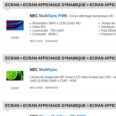
ECRAN
>
ECRAN AFFICHAGE DYNAMIQUE
>
ECRAN AFFI
NEC
MultiSync P495
-
Ecran affichage dynamique 4K - 
• Résolution 3840 x 2160 (UHD 4K)
• Temps de 
• Dalle IPS
• Interfaces
• Luminosité : 700 cd/m²
• Fast Ether
• Contraste : 8000:1
• Pantone 
zoom
NEC17415 60005049
ECRAN
>
ECRAN AFFICHAGE DYNAMIQUE
>
ECRAN AFFI
NEC
MultiSync
Classe de diagonale 98" écran LCD rétro-éclairé par LED - s
UHD (2160p) 3840 x 2160 - HDR
zoom
NEC17883 60005929
ECRAN
>
ECRAN AFFICHAGE DYNAMIQUE
>
ECRAN AFFI