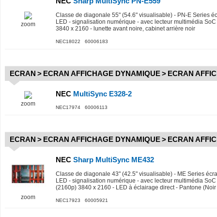
NEC
Sharp MultiSync PN-E559
Classe de diagonale 55" (54.6" visualisable) - PN-E Series é
LED - signalisation numérique - avec lecteur multimédia SoC
zoom
3840 x 2160 - lunette avant noire, cabinet arrière noir
NEC18022 60006183
ECRAN
>
ECRAN AFFICHAGE DYNAMIQUE
>
ECRAN AFFI
NEC
MultiSync E328-2
zoom
NEC17974 60006113
ECRAN
>
ECRAN AFFICHAGE DYNAMIQUE
>
ECRAN AFFI
NEC
Sharp MultiSync ME432
Classe de diagonale 43" (42.5" visualisable) - ME Series écr
LED - signalisation numérique - avec lecteur multimédia SoC
(2160p) 3840 x 2160 - LED à éclairage direct - Pantone (Noi
zoom
NEC17923 60005921