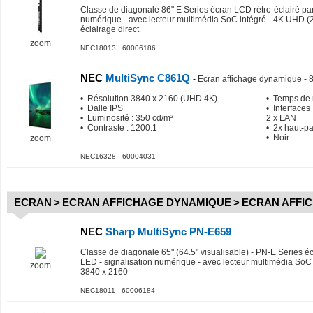
Classe de diagonale 86" E Series écran LCD rétro-éclairé par
numérique - avec lecteur multimédia SoC intégré - 4K UHD (
éclairage direct
zoom
NEC18013 60006186
NEC
MultiSync C861Q
-
Ecran affichage dynamique - 
• Résolution 3840 x 2160 (UHD 4K)
• Temps de 
• Dalle IPS
• Interfaces 
• Luminosité : 350 cd/m²
2 x LAN
• Contraste : 1200:1
• 2x haut-p
• Noir
zoom
NEC16328 60004031
ECRAN
>
ECRAN AFFICHAGE DYNAMIQUE
>
ECRAN AFFI
NEC
Sharp MultiSync PN-E659
Classe de diagonale 65" (64.5" visualisable) - PN-E Series é
LED - signalisation numérique - avec lecteur multimédia SoC
zoom
3840 x 2160
NEC18011 60006184