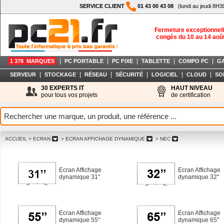
SERVICE CLIENT
01 43 00 43 08
(lundi au jeudi 8H3
Fermeture exceptionnell
congés du 10 au 14 aoû
|
|
|
|
|
1 378 MARQUES
PC PORTABLE
PC FIXE
TABLETTE
COMPO PC
G
|
|
|
|
|
|
SERVEUR
STOCKAGE
RÉSEAU
SÉCURITÉ
LOGICIEL
CLOUD
SO
30 EXPERTS IT
HAUT NIVEAU
pour tous vos projets
de certification
ACCUEIL
> ECRAN
> ECRAN AFFICHAGE DYNAMIQUE
> NEC
Ecran Affichage
Ecran Affichage
dynamique 31"
dynamique 32"
Ecran Affichage
Ecran Affichage
dynamique 55"
dynamique 65"