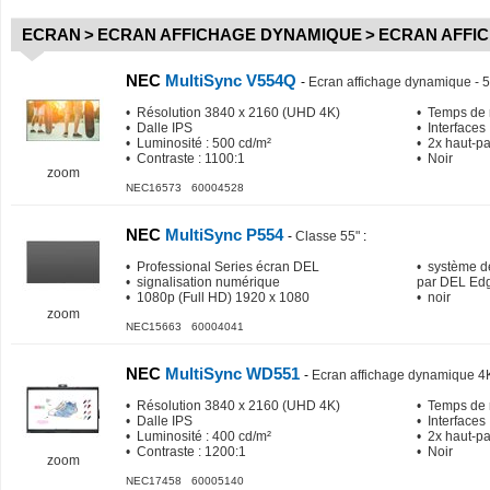
ECRAN
>
ECRAN AFFICHAGE DYNAMIQUE
>
ECRAN AFFI
NEC
MultiSync V554Q
-
Ecran affichage dynamique - 5
• Résolution 3840 x 2160 (UHD 4K)
• Temps de 
• Dalle IPS
• Interfaces
• Luminosité : 500 cd/m²
• 2x haut-pa
• Contraste : 1100:1
• Noir
zoom
NEC16573 60004528
NEC
MultiSync P554
-
Classe 55"
:
• Professional Series écran DEL
• système d
• signalisation numérique
par DEL Edg
• 1080p (Full HD) 1920 x 1080
• noir
zoom
NEC15663 60004041
NEC
MultiSync WD551
-
Ecran affichage dynamique 4K
• Résolution 3840 x 2160 (UHD 4K)
• Temps de 
• Dalle IPS
• Interfaces
• Luminosité : 400 cd/m²
• 2x haut-pa
• Contraste : 1200:1
• Noir
zoom
NEC17458 60005140