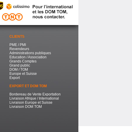
CLIENTS
PME / PMI
Revendeurs
Administrations publiques
Education / Association
Grands Comptes
Grand public
DOM / TOM
Europe et Suisse
Export
EXPORT ET DOM TOM
Bordereau de Vente Exportation
Livraison Afrique / International
Livraison Europe et Suisse
Livraison DOM TOM