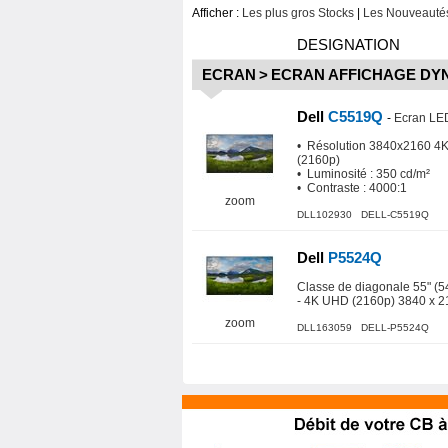
Afficher :
Les plus gros Stocks
|
Les Nouveautés
DESIGNATION
ECRAN
>
ECRAN AFFICHAGE DY
Dell
C5519Q
-
Ecran LED
• Résolution 3840x2160 4
(2160p)
• Luminosité : 350 cd/m²
• Contraste : 4000:1
zoom
DLL102930 DELL-C5519Q
Dell
P5524Q
Classe de diagonale 55" (54
- 4K UHD (2160p) 3840 x 2
zoom
DLL163059 DELL-P5524Q