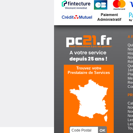
A 
Qu
No
His
Nos
Réf
Que
Trouvez votre
1èr
Prestataire de Services
Pla
Men
Re
Con
PR
Cat
No
No
Nou
Les
Les
Tou