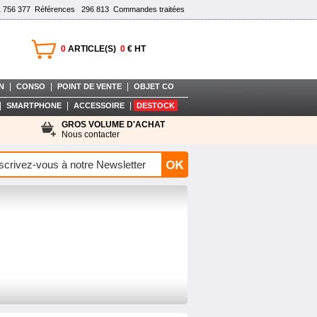
1 756 377
Références
296 813
Commandes traitées
0
ARTICLE(S)
0
€ HT
|
|
|
N
CONSO
POINT DE VENTE
OBJET CO
|
|
|
SMARTPHONE
ACCESSOIRE
DESTOCK
GROS VOLUME D'ACHAT
Nous contacter