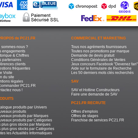
PROPOS de PC21.FR
COMMERCIAL ET MARKETING
i sommes-nous ?
Tous nos agréments fournisseurs
s engagements
Toutes nos promotions par marque
torique & Chiffres
Demande de devis gratuit
 partenaires
Conditions Générales de Ventes
érences clients
Jeux concours Facebook "Devenez fan"
stions fréquentes
Aide sur le formulaire de Recherche
e Visite
Les 50 derniers mots clés recherchés
n du site
tions légales
SAV
commander PC21.FR
tactez nous !
SAV et Hotline Constructeurs
Faire une demande de SAV
ODUITS
PC21.FR RECRUTE
alogue produits par Univers
uveaux produits
Offres d'emplois
uveaux produits par Marques
Offres de stages
veaux produits par Catégories
Franchise de services PC21.FR
 plus gros stocks par Marques
 plus gros stocks par Catégories
tes les Actualités Informatiques