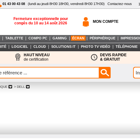
01 43 00 43 08
(lundi au jeudi 8H30 18H30, vendredi 8H30 17H30)
Contactez-nous
Fermeture exceptionnelle pour
MON COMPTE
congés du 10 au 14 août 2026
|
|
|
|
|
|
TABLETTE
COMPO PC
GAMING
ÉCRAN
PÉRIPHÉRIQUE
IMPRESSIO
|
|
|
|
|
ITÉ
LOGICIEL
CLOUD
SOLUTIONS IT
PHOTO TV VIDÉO
TÉLÉPHONIE
HAUT NIVEAU
DEVIS RAPIDE
de certification
& GRATUIT
MIQUE
> DELL