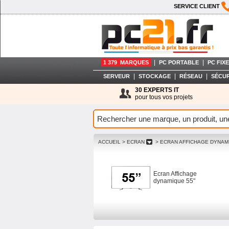
SERVICE CLIENT
|
|
1 379 MARQUES
PC PORTABLE
PC FIXE
|
|
|
SERVEUR
STOCKAGE
RÉSEAU
SÉCUR
30 EXPERTS IT
pour tous vos projets
ACCUEIL
> ECRAN
> ECRAN AFFICHAGE DYNA
Ecran Affichage
dynamique 55"