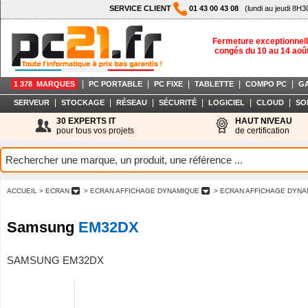
SERVICE CLIENT
01 43 00 43 08
(lundi au jeudi 8H3
Fermeture exceptionnell
congés du 10 au 14 aoû
|
|
|
|
|
1 378 MARQUES
PC PORTABLE
PC FIXE
TABLETTE
COMPO PC
G
|
|
|
|
|
|
SERVEUR
STOCKAGE
RÉSEAU
SÉCURITÉ
LOGICIEL
CLOUD
SO
30 EXPERTS IT
HAUT NIVEAU
pour tous vos projets
de certification
ACCUEIL
> ECRAN
> ECRAN AFFICHAGE DYNAMIQUE
> ECRAN AFFICHAGE DYNA
Samsung
EM32DX
SAMSUNG EM32DX