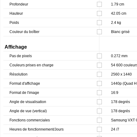
Profondeur
1.79 cm
Hauteur
42.05 cm
Poids
2.4 kg
Couleur du boîtier
Blanc grisé
Affichage
Pas de pixels
0.272 mm
Couleurs prises en charge
54 600 couleur
Résolution
2560 x 1440
Format d'affichage
1440p (Quad H
Format de l'image
16:9
Angle de visualisation
178 degrés
Angle de vue (vertical)
178 degrés
Fonctions commerciales
Samsung VXT CM
Heures de fonctionnement/Jours
24 /7