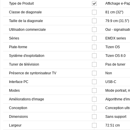
Type de Produit
Affichage e-Pap
Classe de diagonale
81 cm (32")
Taille de la diagonale
79.9 cm (31.5")
Utilisation commerciale
Oui - signalisa
Séries
EMDX series
Plate-forme
Tizen OS
Système d'exploitation
Tizen OS 8.0
Tuner de télévision
Pas de tuner
Présence de syntonisateur TV
Non
Interface PC
USB-C
Modes
Mode portrait,
Améliorations d'image
Algorithme d'im
Conception
Conception ult
Dimensions
Sans support
Largeur
72.51 cm