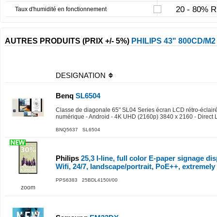
20 - 80% R
Taux d'humidité en fonctionnement
AUTRES PRODUITS (PRIX +/- 5%)
PHILIPS 43" 800CD/M2
DESIGNATION
Benq
SL6504
Classe de diagonale 65" SL04 Series écran LCD rétro-éclairé
numérique - Android - 4K UHD (2160p) 3840 x 2160 - Direct
BNQ5637 SL6504
Philips
25,3 I-line, full color E-paper signage di
Wifi, 24/7, landscape/portrait, PoE++, extremel
PPS6383 25BDL4150I/00
zoom