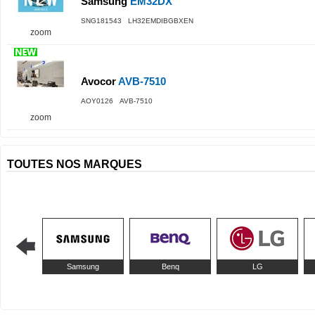
Samsung
EM32DX
SNG181543 LH32EMDIBGBXEN
zoom
Avocor
AVB-7510
AOY0126 AVB-7510
zoom
TOUTES NOS MARQUES
Samsung
Benq
LG