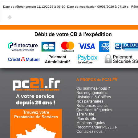
Date de référencement 11/12/2025 à 06:59
Date de modification 09/08/2026 à 07:10
s Réfé
A PROPOS de PC21.FR
Qui sommes-nous ?
Nos engagements
Historique & Chiffres
Nos partenaires
Références clients
Questions fréquentes
Trouvez votre
1ère Visite
Prestataire de Services
Plan du site
Mentions légales
Recommander PC21.FR
Contactez nous !