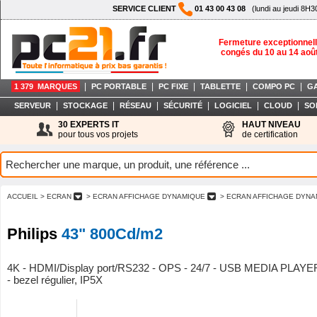
SERVICE CLIENT
01 43 00 43 08
(lundi au jeudi 8H3
Fermeture exceptionnell
congés du 10 au 14 aoû
|
|
|
|
|
1 379 MARQUES
PC PORTABLE
PC FIXE
TABLETTE
COMPO PC
G
|
|
|
|
|
|
SERVEUR
STOCKAGE
RÉSEAU
SÉCURITÉ
LOGICIEL
CLOUD
SO
30 EXPERTS IT
HAUT NIVEAU
pour tous vos projets
de certification
ACCUEIL
> ECRAN
> ECRAN AFFICHAGE DYNAMIQUE
> ECRAN AFFICHAGE DYNA
Philips
43" 800Cd/m2
4K - HDMI/Display port/RS232 - OPS - 24/7 - USB MEDIA PLAYER
- bezel régulier, IP5X