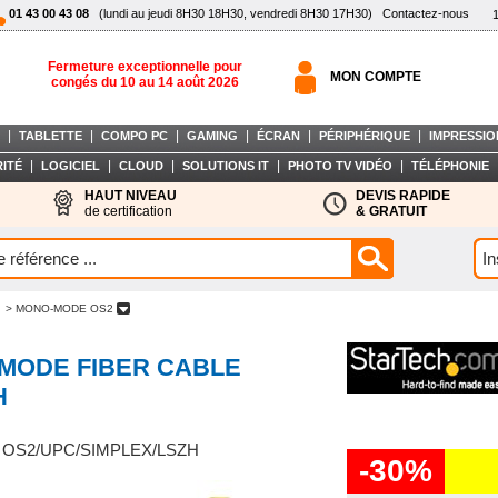
01 43 00 43 08
(lundi au jeudi 8H30 18H30, vendredi 8H30 17H30)
Contactez-nous
Fermeture exceptionnelle pour
MON COMPTE
congés du 10 au 14 août 2026
|
|
|
|
|
|
TABLETTE
COMPO PC
GAMING
ÉCRAN
PÉRIPHÉRIQUE
IMPRESSIO
|
|
|
|
|
ITÉ
LOGICIEL
CLOUD
SOLUTIONS IT
PHOTO TV VIDÉO
TÉLÉPHONIE
HAUT NIVEAU
DEVIS RAPIDE
de certification
& GRATUIT
> MONO-MODE OS2
 MODE FIBER CABLE
H
 OS2/UPC/SIMPLEX/LSZH
-30%