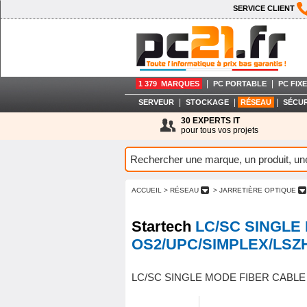
SERVICE CLIENT
|
|
1 379 MARQUES
PC PORTABLE
PC FIXE
|
|
|
SERVEUR
STOCKAGE
RÉSEAU
SÉCUR
30 EXPERTS IT
pour tous vos projets
ACCUEIL
> RÉSEAU
> JARRETIÈRE OPTIQUE
Startech
LC/SC SINGLE
OS2/UPC/SIMPLEX/LSZ
LC/SC SINGLE MODE FIBER CABLE