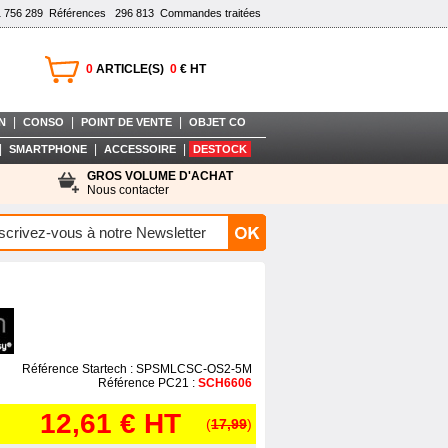
1 756 289
Références
296 813
Commandes traitées
0
ARTICLE(S)
0
€ HT
|
|
|
N
CONSO
POINT DE VENTE
OBJET CO
|
|
|
SMARTPHONE
ACCESSOIRE
DESTOCK
GROS VOLUME D'ACHAT
Nous contacter
Référence Startech : SPSMLCSC-OS2-5M
Référence PC21 :
SCH6606
12,61 €
HT
(
17,99
)