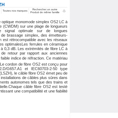
ZH
Rechercher un autre
Toutes nos marques
Produit de même famille
bre optique monomode simplex OS2 LC à
onde (CWDM) sur une plage de longueurs
 signal optimale sur de longues
x de brassage simplex, des émetteurs-
 est rétrocompatible avec les réseaux
es optimalesLes ferrules en céramique
e à 0,3 dB. Les extrémités de fibre LC à
 de retour par rapport aux anciennes
faible indice de réfraction. Ce matériau
re. Le cordon de fibre OS2 est conçu pour
52.D/G657.A1 et IEC60703-2-50 type
(LSZH), le câble fibre OS2 émet peu de
installations de câbles plus sûres dans
ements autonomes tels que des trains et
ielle.Chaque câble fibre OS2 est testé
ssant une compatibilité et une fiabilité