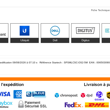
Fiche Technique
Ubiquiti
Dell
Digitus
odification 09/08/2026 à 07:10
s Référence Startech : SPSMLCSC-OS2-5M EAN :
006503090