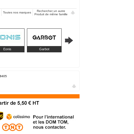
Rechercher un autre
Toutes nos marques
Produit de même famille
Eonis
Garbot
Intellinet Network
Lanview
8405