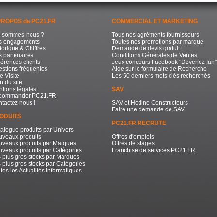
PROPOS de PC21.FR
COMMERCIAL ET MARKETING
i sommes-nous ?
Tous nos agréments fournisseurs
s engagements
Toutes nos promotions par marque
torique & Chiffres
Demande de devis gratuit
 partenaires
Conditions Générales de Ventes
érences clients
Jeux concours Facebook "Devenez fan"
stions fréquentes
Aide sur le formulaire de Recherche
e Visite
Les 50 derniers mots clés recherchés
n du site
tions légales
SAV
commander PC21.FR
tactez nous !
SAV et Hotline Constructeurs
Faire une demande de SAV
ODUITS
PC21.FR RECRUTE
alogue produits par Univers
uveaux produits
Offres d'emplois
uveaux produits par Marques
Offres de stages
veaux produits par Catégories
Franchise de services PC21.FR
 plus gros stocks par Marques
 plus gros stocks par Catégories
tes les Actualités Informatiques