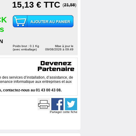
15,13 €
TTC
(
21,58
)
CK
es
N
Poids brut : 0.1 Kg
Mise à jour le
(avec emballage)
09/08/2026 à 09:49
des services d’installation, d’assistance, de
enance informatique aux entreprises et aux
, contactez-nous au 01 43 00 43 08.
Partager cette fiche