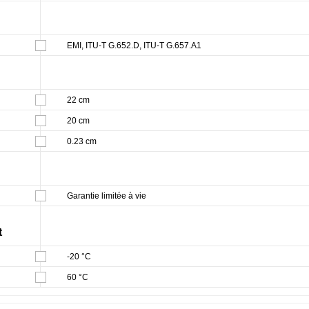
EMI, ITU-T G.652.D, ITU-T G.657.A1
22 cm
20 cm
0.23 cm
Garantie limitée à vie
t
-20 °C
60 °C