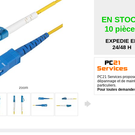
EN STO
10 pièc
EXPEDIE E
24/48 H
PC21 Services propose 
dépannage et de maint
particuliers.
zoom
Pour toutes demandes