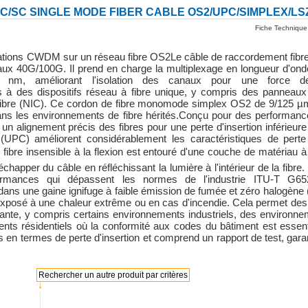
C/SC SINGLE MODE FIBER CABLE OS2/UPC/SIMPLEX/LS
Fiche Technique
cations CWDM sur un réseau fibre OS2Le câble de raccordement fi
éseaux 40G/100G. Il prend en charge la multiplexage en longueur d'
nm, améliorant l'isolation des canaux pour une force de
s à des dispositifs réseau à fibre unique, y compris des panneau
fibre (NIC). Ce cordon de fibre monomode simplex OS2 de 9/125 µm
ans les environnements de fibre hérités.Conçu pour des performanc
un alignement précis des fibres pour une perte d'insertion inférieur
(UPC) améliorent considérablement les caractéristiques de perte
fibre insensible à la flexion est entouré d'une couche de matériau à 
échapper du câble en réfléchissant la lumière à l'intérieur de la fib
formances qui dépassent les normes de l'industrie ITU-T G6
ns une gaine ignifuge à faible émission de fumée et zéro halogène 
 exposé à une chaleur extrême ou en cas d'incendie. Cela permet des 
sante, y compris certains environnements industriels, des environn
nts résidentiels où la conformité aux codes du bâtiment est essent
en termes de perte d'insertion et comprend un rapport de test, garanti
Rechercher un autre produit par critères
↓