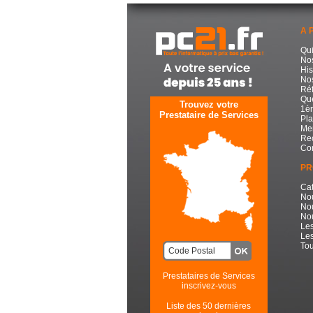
A 
Qu
No
His
Nos
Réf
Que
Trouvez votre
1èr
Prestataire de Services
Pla
Men
Re
Con
PR
Cat
No
No
Nou
Les
Les
Tou
Prestataires de Services
inscrivez-vous
Liste des 50 dernières