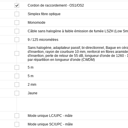
Cordon de raccordement - OS1/OS2
Simplex fibre optique
Monomode
Câble sans halogène à faible émission de fumée LSZH (Low S
9 / 125 micromètres
Sans halogène, adaptateur passif, bi-directionnel, Bague en céram
d'insertion, rayon de courbure 10 mm, renforcé en fibres aramide
d'insertion, perte de retour de 55 dB, longueur d'onde de 1260 
par répartition en longueur d'onde (CWDM)
5 m
5 m
2 mm
Jaune
Mode unique LC/UPC - mâle
Mode unique SC/UPC - mâle