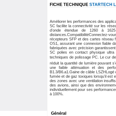
FICHE TECHNIQUE
STARTECH L
Améliorer les performances des appli
SC facilite la connectivité sur les r
d'onde étendue de 1260 à 1625 
distances.CompatibilitéConnectez-vou
récepteurs SFP et des cartes réseau 
OS1, assurant une connexion fiable d
fabriquées avec précision garantissent 
SC polies en contact physique ultra 
techniques de polissage PC. Le cur de 
réduit la quantité de lumière pouvant s'
une faible atténuation et des per
B1.3/B6.a1.Gaine de câble LSZHLogé da
fumée et de gaz toxiques lorsqu'il est
des zones avec une ventilation insuffi
des avions, ainsi que des environneme
individuellement pour ses performances 
à 100%.
Général