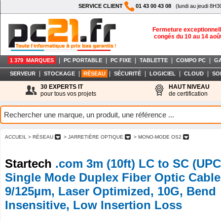
SERVICE CLIENT
01 43 00 43 08
(lundi au jeudi 8H3
Fermeture exceptionnell
congés du 10 au 14 aoû
|
|
|
|
|
1 379 MARQUES
PC PORTABLE
PC FIXE
TABLETTE
COMPO PC
G
|
|
|
|
|
|
SERVEUR
STOCKAGE
RÉSEAU
SÉCURITÉ
LOGICIEL
CLOUD
SO
30 EXPERTS IT
HAUT NIVEAU
pour tous vos projets
de certification
ACCUEIL
> RÉSEAU
> JARRETIÈRE OPTIQUE
> MONO-MODE OS2
Startech
.com 3m (10ft) LC to SC (UP
Single Mode Duplex Fiber Optic Cable
9/125µm, Laser Optimized, 10G, Bend
Insensitive, Low Insertion Loss