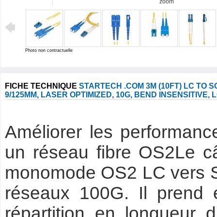
zoom
Photo non contractuelle
FICHE TECHNIQUE
STARTECH .COM 3M (10FT) LC TO S
9/125ΜM, LASER OPTIMIZED, 10G, BEND INSENSITIVE,
Améliorer les performan
un réseau fibre OS2Le câ
monomode OS2 LC vers SC f
réseaux 100G. Il prend 
répartition en longueur