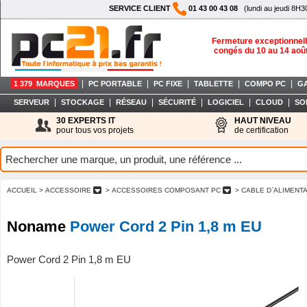
SERVICE CLIENT
01 43 00 43 08
(lundi au jeudi 8H3
Fermeture exceptionnell
congés du 10 au 14 aoû
|
|
|
|
|
1 379 MARQUES
PC PORTABLE
PC FIXE
TABLETTE
COMPO PC
G
|
|
|
|
|
|
SERVEUR
STOCKAGE
RÉSEAU
SÉCURITÉ
LOGICIEL
CLOUD
SO
30 EXPERTS IT
HAUT NIVEAU
pour tous vos projets
de certification
ACCUEIL
> ACCESSOIRE
> ACCESSOIRES COMPOSANT PC
> CABLE D`ALIMENT
Noname
Power Cord 2 Pin 1,8 m EU
Power Cord 2 Pin 1,8 m EU