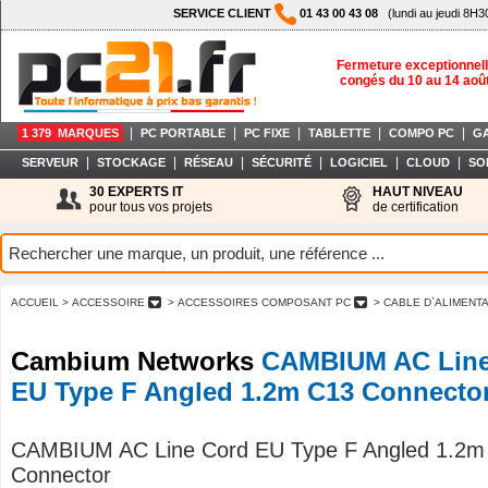
SERVICE CLIENT
01 43 00 43 08
(lundi au jeudi 8H3
Fermeture exceptionnell
congés du 10 au 14 aoû
|
|
|
|
|
1 379 MARQUES
PC PORTABLE
PC FIXE
TABLETTE
COMPO PC
G
|
|
|
|
|
|
SERVEUR
STOCKAGE
RÉSEAU
SÉCURITÉ
LOGICIEL
CLOUD
SO
30 EXPERTS IT
HAUT NIVEAU
pour tous vos projets
de certification
ACCUEIL
> ACCESSOIRE
> ACCESSOIRES COMPOSANT PC
> CABLE D`ALIMENT
Cambium Networks
CAMBIUM AC Line
EU Type F Angled 1.2m C13 Connecto
CAMBIUM AC Line Cord EU Type F Angled 1.2m
Connector