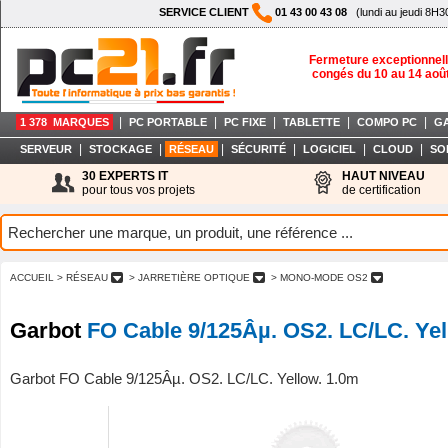
SERVICE CLIENT
01 43 00 43 08
(lundi au jeudi 8H3
Fermeture exceptionnell
congés du 10 au 14 aoû
|
|
|
|
|
1 378 MARQUES
PC PORTABLE
PC FIXE
TABLETTE
COMPO PC
G
|
|
|
|
|
|
SERVEUR
STOCKAGE
RÉSEAU
SÉCURITÉ
LOGICIEL
CLOUD
SO
30 EXPERTS IT
HAUT NIVEAU
pour tous vos projets
de certification
ACCUEIL
> RÉSEAU
> JARRETIÈRE OPTIQUE
> MONO-MODE OS2
Garbot
FO Cable 9/125Âµ. OS2. LC/LC. Yel
Garbot FO Cable 9/125Âµ. OS2. LC/LC. Yellow. 1.0m