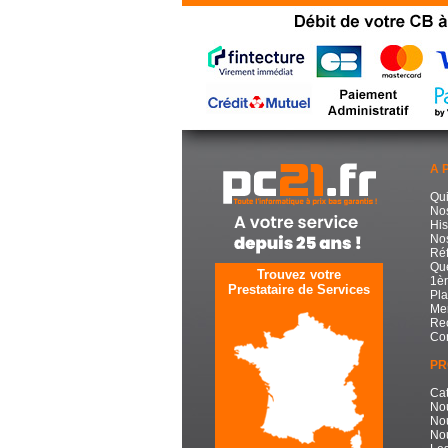
A 
Qu
No
His
Nos
Réf
Que
Trouvez votre
1èr
Prestataire de Services
Pla
Men
Re
Con
PR
Cat
No
No
Nou