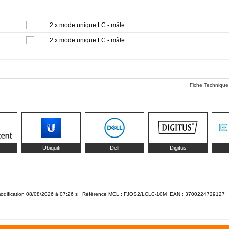
2 x mode unique LC - mâle
2 x mode unique LC - mâle
Fiche Technique
Ubiquiti
Dell
Digitus
odification 08/08/2026 à 07:26
s Référence MCL : FJOS2/LCLC-10M EAN :
3700224729127