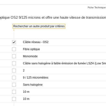
Fiche Technique
e optique OS2 9/125 microns et offre une haute vitesse de transmission
Rechercher un autre produit par critères
↓
Câble réseau - OS2
Fibre optique
Monomode
Câble sans halogène à faible émission de fumée LSZH (Low S
2
9 / 125 micromètres
Sans halogène
10 m
10 m