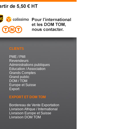
CLIENTS
PME / PMI
Revendeurs
Administrations publiques
Education / Association
Grands Comptes
Grand public
DOM / TOM
Europe et Suisse
Export
EXPORT ET DOM TOM
Bordereau de Vente Exportation
Livraison Afrique / International
Livraison Europe et Suisse
Livraison DOM TOM