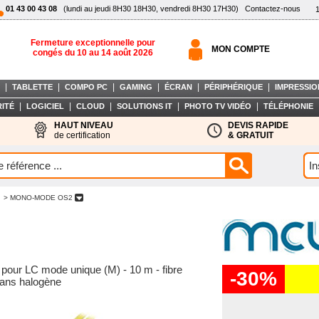
01 43 00 43 08
(lundi au jeudi 8H30 18H30, vendredi 8H30 17H30)
Contactez-nous
Fermeture exceptionnelle pour
MON COMPTE
congés du 10 au 14 août 2026
|
|
|
|
|
|
TABLETTE
COMPO PC
GAMING
ÉCRAN
PÉRIPHÉRIQUE
IMPRESSIO
|
|
|
|
|
ITÉ
LOGICIEL
CLOUD
SOLUTIONS IT
PHOTO TV VIDÉO
TÉLÉPHONIE
HAUT NIVEAU
DEVIS RAPIDE
de certification
& GRATUIT
> MONO-MODE OS2
pour LC mode unique (M) - 10 m - fibre
-30%
sans halogène