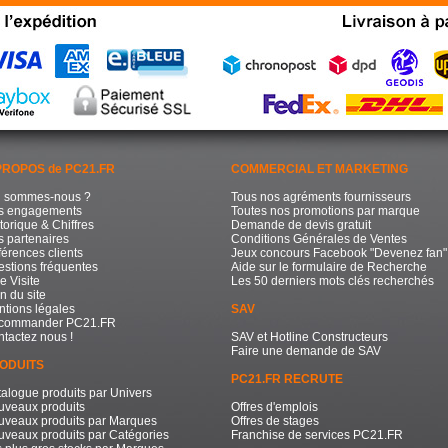
PROPOS de PC21.FR
COMMERCIAL ET MARKETING
i sommes-nous ?
Tous nos agréments fournisseurs
s engagements
Toutes nos promotions par marque
torique & Chiffres
Demande de devis gratuit
 partenaires
Conditions Générales de Ventes
érences clients
Jeux concours Facebook "Devenez fan"
stions fréquentes
Aide sur le formulaire de Recherche
e Visite
Les 50 derniers mots clés recherchés
n du site
tions légales
SAV
commander PC21.FR
tactez nous !
SAV et Hotline Constructeurs
Faire une demande de SAV
ODUITS
PC21.FR RECRUTE
alogue produits par Univers
uveaux produits
Offres d'emplois
uveaux produits par Marques
Offres de stages
veaux produits par Catégories
Franchise de services PC21.FR