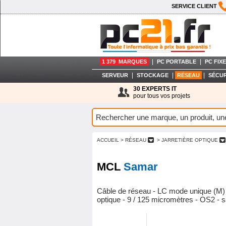
SERVICE CLIENT
|
|
1 379 MARQUES
PC PORTABLE
PC FIXE
|
|
|
SERVEUR
STOCKAGE
RÉSEAU
SÉCUR
30 EXPERTS IT
pour tous vos projets
ACCUEIL
> RÉSEAU
> JARRETIÈRE OPTIQUE
MCL
Samar
Câble de réseau - LC mode unique (M) 
optique - 9 / 125 micromètres - OS2 - 