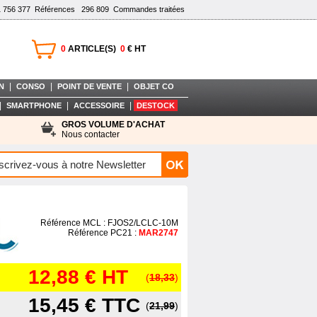
1 756 377
Références
296 809
Commandes traitées
0
ARTICLE(S)
0
€ HT
|
|
|
N
CONSO
POINT DE VENTE
OBJET CO
|
|
|
SMARTPHONE
ACCESSOIRE
DESTOCK
GROS VOLUME D'ACHAT
Nous contacter
Référence MCL : FJOS2/LCLC-10M
Référence PC21 :
MAR2747
12,88 €
HT
(
18,33
)
15,45 €
TTC
(
21,99
)