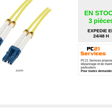
EN STO
3 pièce
EXPEDIE E
24/48 H
PC21 Services propose 
dépannage et de maint
particuliers.
zoom
Pour toutes demandes