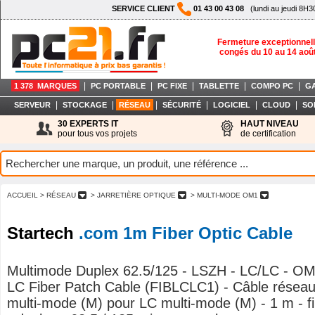
SERVICE CLIENT
01 43 00 43 08
(lundi au jeudi 8H3
Fermeture exceptionnell
congés du 10 au 14 aoû
|
|
|
|
|
1 378 MARQUES
PC PORTABLE
PC FIXE
TABLETTE
COMPO PC
G
|
|
|
|
|
|
SERVEUR
STOCKAGE
RÉSEAU
SÉCURITÉ
LOGICIEL
CLOUD
SO
30 EXPERTS IT
HAUT NIVEAU
pour tous vos projets
de certification
ACCUEIL
> RÉSEAU
> JARRETIÈRE OPTIQUE
> MULTI-MODE OM1
Startech
.com 1m Fiber Optic Cable
Multimode Duplex 62.5/125 - LSZH - LC/LC - OM
LC Fiber Patch Cable (FIBLCLC1) - Câble réseau
multi-mode (M) pour LC multi-mode (M) - 1 m - fi