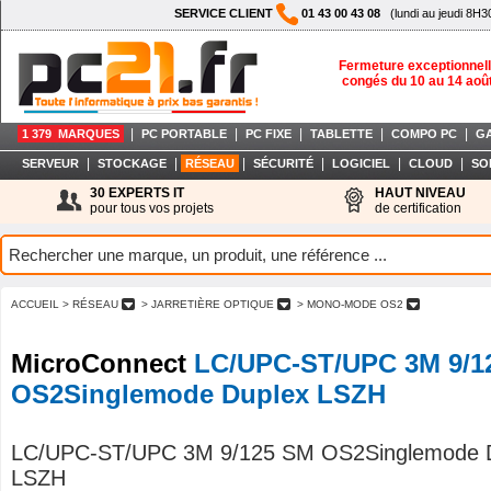
SERVICE CLIENT
01 43 00 43 08
(lundi au jeudi 8H3
Fermeture exceptionnell
congés du 10 au 14 aoû
|
|
|
|
|
1 379 MARQUES
PC PORTABLE
PC FIXE
TABLETTE
COMPO PC
G
|
|
|
|
|
|
SERVEUR
STOCKAGE
RÉSEAU
SÉCURITÉ
LOGICIEL
CLOUD
SO
30 EXPERTS IT
HAUT NIVEAU
pour tous vos projets
de certification
ACCUEIL
> RÉSEAU
> JARRETIÈRE OPTIQUE
> MONO-MODE OS2
MicroConnect
LC/UPC-ST/UPC 3M 9/1
OS2Singlemode Duplex LSZH
LC/UPC-ST/UPC 3M 9/125 SM OS2Singlemode 
LSZH