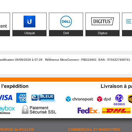
Ubiquiti
Dell
Digitus
odification 06/08/2026 à 07:29
Référence MicroConnect : FIB224001 EAN :
5704327408741
PROPOS de PC21.FR
COMMERCIAL ET MARKETING