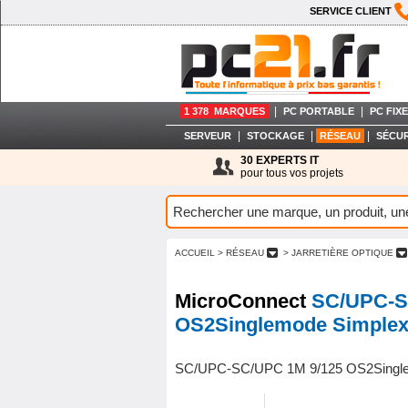
SERVICE CLIENT
|
|
1 378 MARQUES
PC PORTABLE
PC FIXE
|
|
|
SERVEUR
STOCKAGE
RÉSEAU
SÉCUR
30 EXPERTS IT
pour tous vos projets
ACCUEIL
> RÉSEAU
> JARRETIÈRE OPTIQUE
MicroConnect
SC/UPC-S
OS2Singlemode Simple
SC/UPC-SC/UPC 1M 9/125 OS2Singl