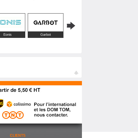
Eonis
Garbot
Intellinet Network
Lanview
CLIENTS