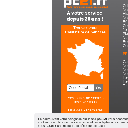
Qu
No
His
Nos
Réf
Que
Trouvez votre
1èr
Prestataire de Services
Pla
Men
Re
Con
PR
Cat
No
No
Nou
Les
Les
Tou
Prestataires de Services
inscrivez-vous
Liste des 50 dernières
recherches
En poursuivant votre navigation sur le site
pc21.fr
vous acceptez l
cookies pour disposer de services et offres adaptés à vos centres
PC21.FR - Toute l'Informatiqu
vous garantir une meilleure expérience utilisateur.