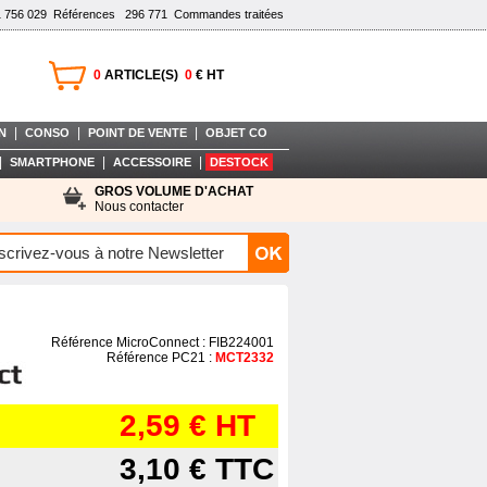
1 756 029
Références
296 771
Commandes traitées
0
ARTICLE(S)
0
€ HT
|
|
|
N
CONSO
POINT DE VENTE
OBJET CO
|
|
|
SMARTPHONE
ACCESSOIRE
DESTOCK
GROS VOLUME D'ACHAT
Nous contacter
Référence MicroConnect : FIB224001
Référence PC21 :
MCT2332
2,59 €
HT
3,10 €
TTC