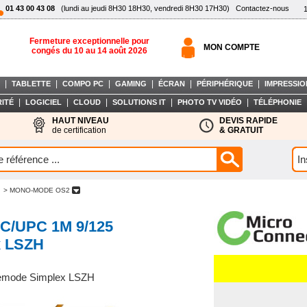
01 43 00 43 08
(lundi au jeudi 8H30 18H30, vendredi 8H30 17H30)
Contactez-nous
Fermeture exceptionnelle pour
MON COMPTE
congés du 10 au 14 août 2026
|
|
|
|
|
|
TABLETTE
COMPO PC
GAMING
ÉCRAN
PÉRIPHÉRIQUE
IMPRESSIO
|
|
|
|
|
ITÉ
LOGICIEL
CLOUD
SOLUTIONS IT
PHOTO TV VIDÉO
TÉLÉPHONIE
HAUT NIVEAU
DEVIS RAPIDE
de certification
& GRATUIT
> MONO-MODE OS2
C/UPC 1M 9/125
x LSZH
emode Simplex LSZH