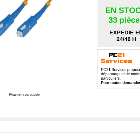
EN STO
33 pièc
EXPEDIE E
24/48 H
PC21 Services propose 
dépannage et de maint
particuliers.
Pour toutes demandes
Photo non contractuelle