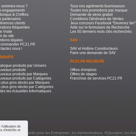
i sommes-nous ?
Tous nos agréments fournisseurs
s engagements
Toutes nos promotions par marque
torique & Chiffres
Demande de devis gratuit
 partenaires
Conditions Générales de Ventes
érences clients
Jeux concours Facebook "Devenez fan"
stions fréquentes
Aide sur le formulaire de Recherche
e Visite
Les 50 derniers mots clés recherchés
n du site
tions légales
SAV
commander PC21.FR
tactez nous !
SAV et Hotline Constructeurs
Faire une demande de SAV
ODUITS
PC21.FR RECRUTE
alogue produits par Univers
uveaux produits
Offres d'emplois
uveaux produits par Marques
Offres de stages
veaux produits par Catégories
Franchise de services PC21.FR
 plus gros stocks par Marques
 plus gros stocks par Catégories
tes les Actualités Informatiques
’utilisation de
 d’intérêts et
e à Prix Bas Garantis pour les Entreprises, les Administrations, l'Education, les Ass