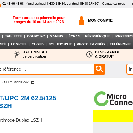
01 43 00 43 08
(lundi au jeudi 8H30 18H30, vendredi 8H30 17H30)
Contactez-nous
Fermeture exceptionnelle pour
MON COMPTE
congés du 10 au 14 août 2026
|
|
|
|
|
|
TABLETTE
COMPO PC
GAMING
ÉCRAN
PÉRIPHÉRIQUE
IMPRESSIO
|
|
|
|
|
ITÉ
LOGICIEL
CLOUD
SOLUTIONS IT
PHOTO TV VIDÉO
TÉLÉPHONIE
HAUT NIVEAU
DEVIS RAPIDE
de certification
& GRATUIT
> MULTI-MODE OM1
T/UPC 2M 62.5/125
LSZH
timode Duplex LSZH