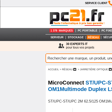
SERVICE CLIENT
|
|
1 378 MARQUES
PC PORTABLE
PC FIXE
|
|
|
SERVEUR
STOCKAGE
RÉSEAU
SÉCUR
30 EXPERTS IT
pour tous vos projets
ACCUEIL
> RÉSEAU
> JARRETIÈRE OPTIQUE
MicroConnect
ST/UPC-S
OM1Multimode Duplex 
ST/UPC-ST/UPC 2M 62.5/125 OM1Mul