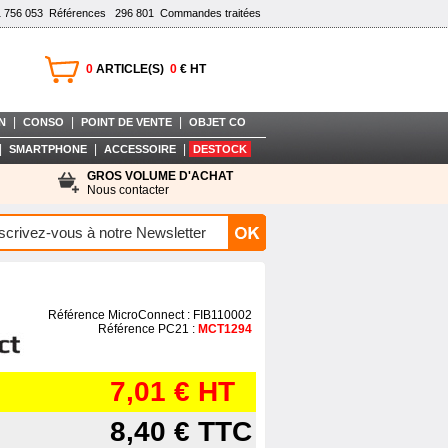
1 756 053
Références
296 801
Commandes traitées
0
ARTICLE(S)
0
€ HT
|
|
|
N
CONSO
POINT DE VENTE
OBJET CO
|
|
|
SMARTPHONE
ACCESSOIRE
DESTOCK
GROS VOLUME D'ACHAT
Nous contacter
Référence MicroConnect : FIB110002
Référence PC21 :
MCT1294
7,01 €
HT
8,40 €
TTC