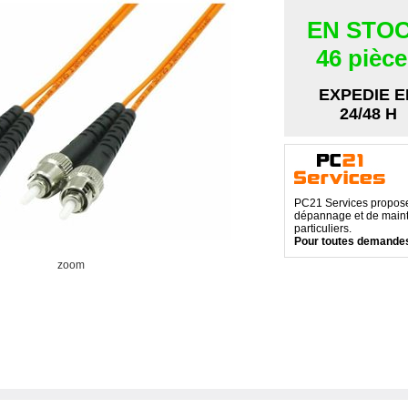
EN STO
46 pièc
EXPEDIE E
24/48 H
PC21 Services propose 
dépannage et de maint
particuliers.
Pour toutes demandes
zoom