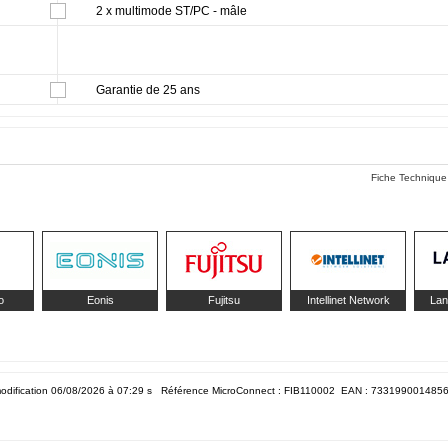
2 x multimode ST/PC - mâle
Garantie de 25 ans
Fiche Technique
o
Eonis
Fujitsu
Intellinet Network
Lan
odification 06/08/2026 à 07:29
s Référence MicroConnect : FIB110002 EAN :
733199001485