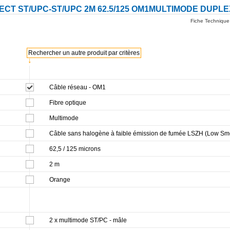
CT ST/UPC-ST/UPC 2M 62.5/125 OM1MULTIMODE DUPLE
Fiche Technique
Rechercher un autre produit par critères
↓
Câble réseau - OM1
Fibre optique
Multimode
Câble sans halogène à faible émission de fumée LSZH (Low Sm
62,5 / 125 microns
2 m
Orange
2 x multimode ST/PC - mâle