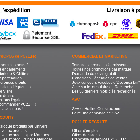
PROPOS de PC21.FR
COMMERCIAL ET MARKETING
i sommes-nous ?
Tous nos agréments fournisseurs
s engagements
Toutes nos promotions par marque
torique & Chiffres
Demande de devis gratuit
 partenaires
Conditions Générales de Ventes
érences clients
Jeux concours Facebook "Devenez fan"
stions fréquentes
Aide sur le formulaire de Recherche
e Visite
Les 50 derniers mots clés recherchés
n du site
tions légales
SAV
commander PC21.FR
tactez nous !
SAV et Hotline Constructeurs
Faire une demande de SAV
ODUITS
PC21.FR RECRUTE
alogue produits par Univers
uveaux produits
Offres d'emplois
uveaux produits par Marques
Offres de stages
veaux produits par Catégories
Franchise de services PC21.FR