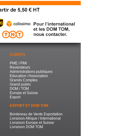
CLIENTS
PME / PMI
Revendeurs
Administrations publiques
Education / Association
Grands Comptes
Grand public
DOM / TOM
Europe et Suisse
Export
EXPORT ET DOM TOM
Bordereau de Vente Exportation
Livraison Afrique / International
Livraison Europe et Suisse
Livraison DOM TOM