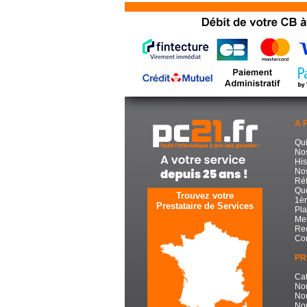
A 
Qu
No
His
Nos
Réf
Que
Trouvez votre
1èr
Prestataire de Services
Pla
Men
Re
Con
PR
Cat
No
No
Nou