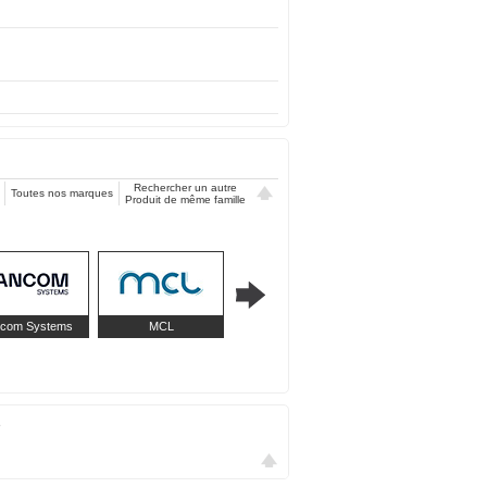
Rechercher un autre
Toutes nos marques
Produit de même famille
com Systems
MCL
MicroConnect
ProXtend
6