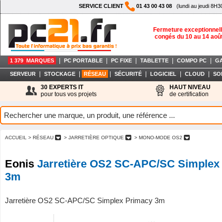
SERVICE CLIENT
01 43 00 43 08
(lundi au jeudi 8H3
Fermeture exceptionnell
congés du 10 au 14 aoû
|
|
|
|
|
1 379 MARQUES
PC PORTABLE
PC FIXE
TABLETTE
COMPO PC
G
|
|
|
|
|
|
SERVEUR
STOCKAGE
RÉSEAU
SÉCURITÉ
LOGICIEL
CLOUD
SO
30 EXPERTS IT
HAUT NIVEAU
pour tous vos projets
de certification
ACCUEIL
> RÉSEAU
> JARRETIÈRE OPTIQUE
> MONO-MODE OS2
Eonis
Jarretière OS2 SC-APC/SC Simplex
3m
Jarretière OS2 SC-APC/SC Simplex Primacy 3m