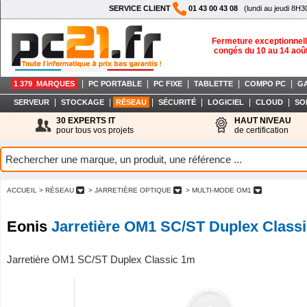
SERVICE CLIENT
01 43 00 43 08
(lundi au jeudi 8H3
Fermeture exceptionnell
congés du 10 au 14 aoû
|
|
|
|
|
1 379 MARQUES
PC PORTABLE
PC FIXE
TABLETTE
COMPO PC
G
|
|
|
|
|
|
SERVEUR
STOCKAGE
RÉSEAU
SÉCURITÉ
LOGICIEL
CLOUD
SO
30 EXPERTS IT
HAUT NIVEAU
pour tous vos projets
de certification
ACCUEIL
> RÉSEAU
> JARRETIÈRE OPTIQUE
> MULTI-MODE OM1
Eonis
Jarretière OM1 SC/ST Duplex Class
Jarretière OM1 SC/ST Duplex Classic 1m