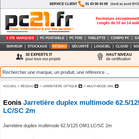
SERVICE CLIENT
01 43 00 43 08
(lundi au jeudi 8H3
Fermeture exceptionnell
congés du 10 au 14 aoû
|
|
|
|
|
1 378 MARQUES
PC PORTABLE
PC FIXE
TABLETTE
COMPO PC
G
|
|
|
|
|
|
SERVEUR
STOCKAGE
RÉSEAU
SÉCURITÉ
LOGICIEL
CLOUD
SO
30 EXPERTS IT
HAUT NIVEAU
pour tous vos projets
de certification
ACCUEIL
> RÉSEAU
> JARRETIÈRE OPTIQUE
> MULTI-MODE OM1
Eonis
Jarretière duplex multimode 62.5/1
LC/SC 2m
Jarretière duplex multimode 62.5/125 OM1 LC/SC 2m