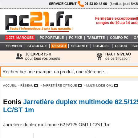
SERVICE CLIENT
01 43 00 43 08
(lundi au jeudi 8H3
Fermeture exceptionnell
congés du 10 au 14 aoû
|
|
|
|
|
1 378 MARQUES
PC PORTABLE
PC FIXE
TABLETTE
COMPO PC
G
|
|
|
|
|
|
SERVEUR
STOCKAGE
RÉSEAU
SÉCURITÉ
LOGICIEL
CLOUD
SO
30 EXPERTS IT
HAUT NIVEAU
pour tous vos projets
de certification
ACCUEIL
> RÉSEAU
> JARRETIÈRE OPTIQUE
> MULTI-MODE OM1
Eonis
Jarretière duplex multimode 62.5/1
LC/ST 1m
Jarretière duplex multimode 62.5/125 OM1 LC/ST 1m