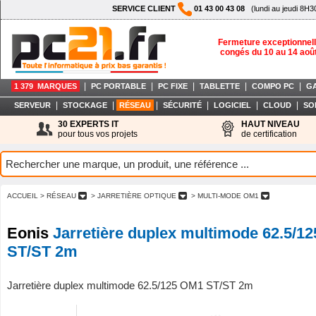
SERVICE CLIENT
01 43 00 43 08
(lundi au jeudi 8H3
Fermeture exceptionnell
congés du 10 au 14 aoû
|
|
|
|
|
1 379 MARQUES
PC PORTABLE
PC FIXE
TABLETTE
COMPO PC
G
|
|
|
|
|
|
SERVEUR
STOCKAGE
RÉSEAU
SÉCURITÉ
LOGICIEL
CLOUD
SO
30 EXPERTS IT
HAUT NIVEAU
pour tous vos projets
de certification
ACCUEIL
> RÉSEAU
> JARRETIÈRE OPTIQUE
> MULTI-MODE OM1
Eonis
Jarretière duplex multimode 62.5/1
ST/ST 2m
Jarretière duplex multimode 62.5/125 OM1 ST/ST 2m