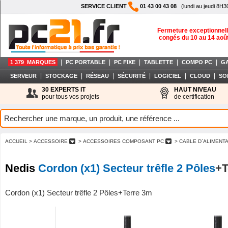
SERVICE CLIENT
01 43 00 43 08
(lundi au jeudi 8H3
Fermeture exceptionnell
congés du 10 au 14 aoû
|
|
|
|
|
1 379 MARQUES
PC PORTABLE
PC FIXE
TABLETTE
COMPO PC
G
|
|
|
|
|
|
SERVEUR
STOCKAGE
RÉSEAU
SÉCURITÉ
LOGICIEL
CLOUD
SO
30 EXPERTS IT
HAUT NIVEAU
pour tous vos projets
de certification
ACCUEIL
> ACCESSOIRE
> ACCESSOIRES COMPOSANT PC
> CABLE D`ALIMENT
Nedis
Cordon (x1) Secteur trêfle 2 Pôles
+T
Cordon (x1) Secteur trêfle 2 Pôles+Terre 3m