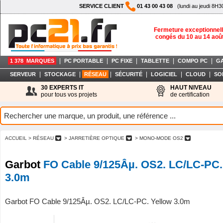
SERVICE CLIENT
01 43 00 43 08
(lundi au jeudi 8H3
Fermeture exceptionnell
congés du 10 au 14 aoû
|
|
|
|
|
1 378 MARQUES
PC PORTABLE
PC FIXE
TABLETTE
COMPO PC
G
|
|
|
|
|
|
SERVEUR
STOCKAGE
RÉSEAU
SÉCURITÉ
LOGICIEL
CLOUD
SO
30 EXPERTS IT
HAUT NIVEAU
pour tous vos projets
de certification
ACCUEIL
> RÉSEAU
> JARRETIÈRE OPTIQUE
> MONO-MODE OS2
Garbot
FO Cable 9/125Âµ. OS2. LC/LC-PC.
3.0m
Garbot FO Cable 9/125Âµ. OS2. LC/LC-PC. Yellow 3.0m