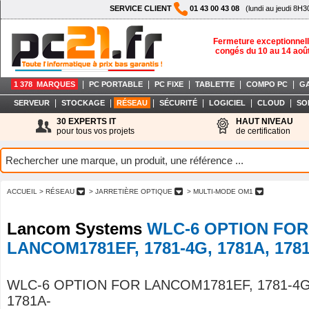
SERVICE CLIENT
01 43 00 43 08
(lundi au jeudi 8H3
Fermeture exceptionnell
congés du 10 au 14 aoû
|
|
|
|
|
1 378 MARQUES
PC PORTABLE
PC FIXE
TABLETTE
COMPO PC
G
|
|
|
|
|
|
SERVEUR
STOCKAGE
RÉSEAU
SÉCURITÉ
LOGICIEL
CLOUD
SO
30 EXPERTS IT
HAUT NIVEAU
pour tous vos projets
de certification
ACCUEIL
> RÉSEAU
> JARRETIÈRE OPTIQUE
> MULTI-MODE OM1
Lancom Systems
WLC-6 OPTION FOR
LANCOM1781EF, 1781-4G, 1781A, 178
WLC-6 OPTION FOR LANCOM1781EF, 1781-4G,
1781A-