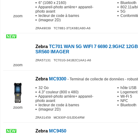
• 6" (1080 x 2160)
• Bluetooth
• Appareil-photo arrière+ appareil-
• 802.11a/b/
photo avant
• 5G
• lecteur de code à barres
• Conformit
zoom
• (imageur 2D)
ZRA49039 TC78B1-3T1K6B1A80-A6
Zebra
TC701 WAN 5G WIFI 7 6690 2.9GHZ 12
SR560 IMAGER
ZRA57131 TC701G-341B2C1AA1-A6
zoom
Zebra
MC9300
-
Terminal de collecte de données - robust
• 32 Go
• hôte USB
• 4.3" couleur (800 x 480)
• Logement
• Appareil-photo arrière+ appareil-
• Wi-Fi 5
photo avant
• NFC
• lecteur de code à barres
• Bluetooth
zoom
• (imageur 2D)
ZRA31459 MC930P-GSJDG4RW
Zebra
MC9450