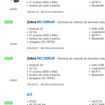
• 4" couleur (800 x 480)
• Wi-Fi 5
• lecteur de code à barres
• Bluetooth
zoom
ZRA39179 MC333U-GJ4EG4EU
Zebra
MC3390xR
-
Terminal de collecte de données rob
• Android 10
• hôte USB
• 32 Go
• Logement
• 4" couleur (800 x 480)
• Wi-Fi 5
• lecteur de code à barres
• Bluetooth
• (imageur 2D / RFID)
zoom
ZRA39222 MC339U-GE4EG4EU
Zebra
MC3390xR
-
Terminal de collecte de données rob
• Android 10
• hôte USB
• 32 Go
• Logement
• 4" couleur (800 x 480)
• Wi-Fi 5
• lecteur de code à barres
• Bluetooth
• (imageur 2D / RFID)
zoom
ZRA39227 MC339U-GE3EG4EU
KIT
:
• PS30
• SE4710
• PLUS WLAN
• NO CAM