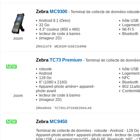
Zebra
MC9300
-
Terminal de collecte de données robuste
• Android 8.1 (Oreo)
• hôte USB
• 32 Go
• Logement
• 4.3" couleur (800 x 480)
• Wi-Fi 5
• lecteur de code à barres
• Bluetooth
• (imageur 2D)
zoom
ZRA31479 MC930P-GSECG4RW
Zebra
TC73 Premium
-
Terminal de collecte de donnée
• robuste
• hôte USB
• Android
• Logement
• 128 Go
• NFC
• 6" (1080 x 2160)
• Bluetooth
• Appareil-photo arrière+ appareil-
• 802.11a/b/
photo avant
• Conformit
• lecteur de code à barres
zoom
• (imageur 2D)
ZRA49042 TC7301-0T1K6E200A-A6
Zebra
MC9450
Terminal de collecte de données - robuste - Android - 128 Go -
Appareil-photo arrière+ appareil-photo avant - lecteur de cod
hôte USB - Logement microSD - Wi-Fi 6E, Bluetooth, NFC - L