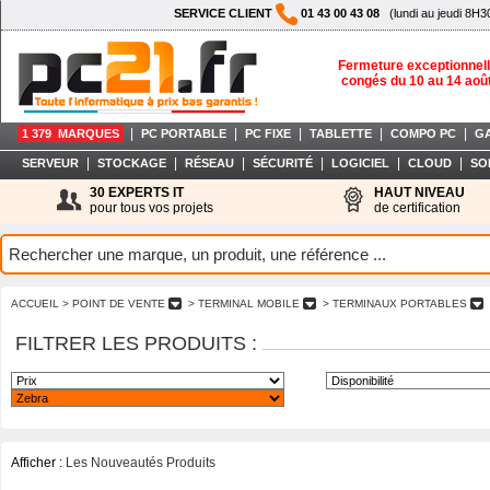
SERVICE CLIENT
01 43 00 43 08
(lundi au jeudi 8H3
Fermeture exceptionnell
congés du 10 au 14 aoû
|
|
|
|
|
1 379 MARQUES
PC PORTABLE
PC FIXE
TABLETTE
COMPO PC
G
|
|
|
|
|
|
SERVEUR
STOCKAGE
RÉSEAU
SÉCURITÉ
LOGICIEL
CLOUD
SO
30 EXPERTS IT
HAUT NIVEAU
pour tous vos projets
de certification
ACCUEIL
> POINT DE VENTE
> TERMINAL MOBILE
> TERMINAUX PORTABLES
FILTRER LES PRODUITS :
Afficher :
Les Nouveautés Produits