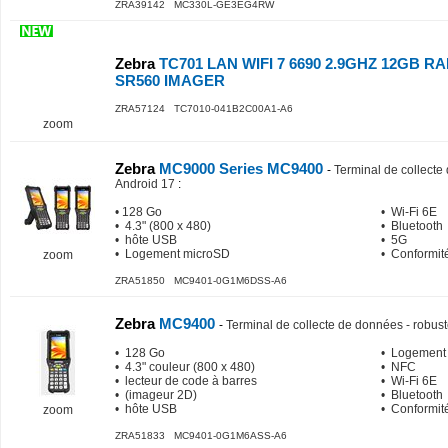
ZRA39142 MC330L-GE3EG4RW
Zebra
TC701 LAN WIFI 7 6690 2.9GHZ 12GB 
SR560 IMAGER
ZRA57124 TC7010-041B2C00A1-A6
zoom
Zebra
MC9000 Series MC9400
-
Terminal de collecte
Android 17
:
• 128 Go
• Wi-Fi 6E
• 4.3" (800 x 480)
• Bluetooth
• hôte USB
• 5G
• Logement microSD
• Conformit
zoom
ZRA51850 MC9401-0G1M6DSS-A6
Zebra
MC9400
-
Terminal de collecte de données - robust
• 128 Go
• Logement
• 4.3" couleur (800 x 480)
• NFC
• lecteur de code à barres
• Wi-Fi 6E
• (imageur 2D)
• Bluetooth
• hôte USB
• Conformit
zoom
ZRA51833 MC9401-0G1M6ASS-A6