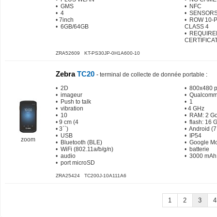
• GMS
• NFC
• 4
• SENSOR
• 7inch
• ROW 10-
• 6GB/64GB
CLASS 4
• REQUIR
CERTIFICA
ZRA52609 KT-PS30JP-0H1A600-10
Zebra
TC20
-
terminal de collecte de donnée portable
:
• 2D
• 800x480 p
• imageur
• Qualcom
• Push to talk
• 1
• vibration
• 4 GHz
• 10
• RAM: 2 G
• 9 cm (4
• flash: 16 
• 3``)
• Android (7
• USB
• IP54
zoom
• Bluetooth (BLE)
• Google Mo
• WiFi (802.11a/b/g/n)
• batterie
• audio
• 3000 mAh
• port microSD
ZRA25424 TC200J-10A111A6
1
2
3
4