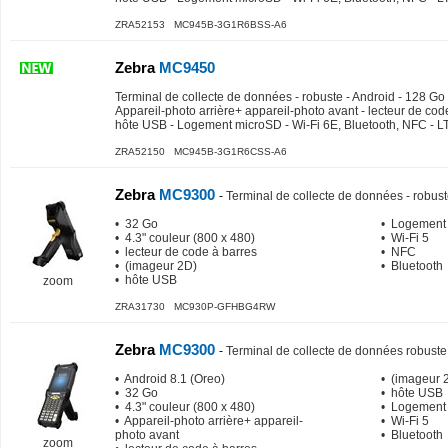
ZRA52153 MC945B-3G1R6BSS-A6
Zebra
MC9450
Terminal de collecte de données - robuste - Android - 128 Go -
Appareil-photo arrière+ appareil-photo avant - lecteur de cod
hôte USB - Logement microSD - Wi-Fi 6E, Bluetooth, NFC - L
ZRA52150 MC945B-3G1R6CSS-A6
Zebra
MC9300
-
Terminal de collecte de données - robust
• 32 Go
• Logement
• 4.3" couleur (800 x 480)
• Wi-Fi 5
• lecteur de code à barres
• NFC
• (imageur 2D)
• Bluetooth
• hôte USB
zoom
ZRA31730 MC930P-GFHBG4RW
Zebra
MC9300
-
Terminal de collecte de données robuste
• Android 8.1 (Oreo)
• (imageur 
• 32 Go
• hôte USB
• 4.3" couleur (800 x 480)
• Logement
• Appareil-photo arrière+ appareil-
• Wi-Fi 5
photo avant
• Bluetooth
zoom