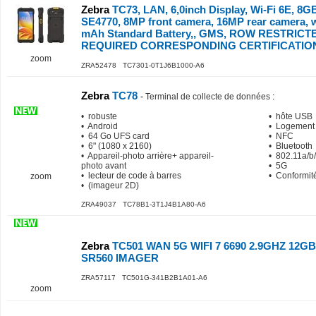
Zebra
TC73, LAN, 6,0inch Display, Wi-Fi 6E, 8
SE4770, 8MP front camera, 16MP rear camera, 
mAh Standard Battery,, GMS, ROW RESTRICT
REQUIRED CORRESPONDING CERTIFICATIO
zoom
ZRA52478 TC7301-0T1J6B1000-A6
Zebra
TC78
-
Terminal de collecte de données
:
• robuste
• hôte USB
• Android
• Logement
• 64 Go UFS card
• NFC
• 6" (1080 x 2160)
• Bluetooth
• Appareil-photo arrière+ appareil-
• 802.11a/b/
photo avant
• 5G
• lecteur de code à barres
• Conformit
zoom
• (imageur 2D)
ZRA49037 TC78B1-3T1J4B1A80-A6
Zebra
TC501 WAN 5G WIFI 7 6690 2.9GHZ 12
SR560 IMAGER
ZRA57117 TC501G-341B2B1A01-A6
zoom