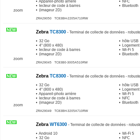
• Appareil-photo arrière
• NFC
• lecteur de code à barres
• Bluetooth
• (imageur 2D)
zoom
ZRA29050 TC83BH-2205A710RW
Zebra
TC8300
-
Terminal de collecte de données - robuste
• 32 Go
• hôte USB
• 4" (800 x 480)
• Logement
• lecteur de code à barres
• Wi-Fi 5
• (imageur 2D)
• Bluetooth
zoom
ZRA29045 TC83B0-3005A510RW
Zebra
TC8300
-
Terminal de collecte de données - robuste
• 32 Go
• hôte USB
• 4" (800 x 480)
• Logement
• Appareil-photo arrière
• Wi-Fi 5
• lecteur de code à barres
• NFC
• (imageur 2D)
• Bluetooth
zoom
ZRA29049 TC83BH-3205A710RW
Zebra
WT6300
-
Terminal de collecte de données - robust
• Android 10
• Wi-Fi 5
• 32 Go
• NFC