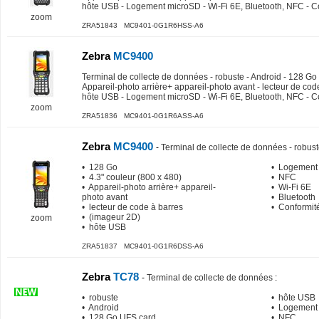
hôte USB - Logement microSD - Wi-Fi 6E, Bluetooth, NFC - C
zoom
ZRA51843 MC9401-0G1R6HSS-A6
Zebra
MC9400
Terminal de collecte de données - robuste - Android - 128 Go -
Appareil-photo arrière+ appareil-photo avant - lecteur de cod
hôte USB - Logement microSD - Wi-Fi 6E, Bluetooth, NFC - C
zoom
ZRA51836 MC9401-0G1R6ASS-A6
Zebra
MC9400
-
Terminal de collecte de données - robust
• 128 Go
• Logement
• 4.3" couleur (800 x 480)
• NFC
• Appareil-photo arrière+ appareil-
• Wi-Fi 6E
photo avant
• Bluetooth
• lecteur de code à barres
• Conformit
• (imageur 2D)
zoom
• hôte USB
ZRA51837 MC9401-0G1R6DSS-A6
Zebra
TC78
-
Terminal de collecte de données
:
• robuste
• hôte USB
• Android
• Logement
• 128 Go UFS card
• NFC