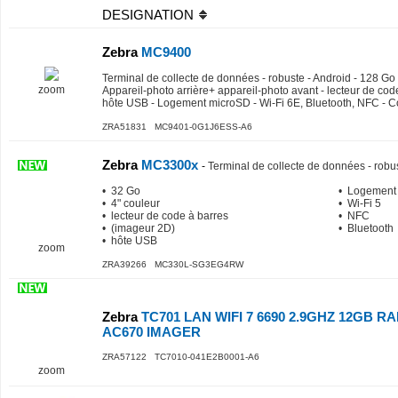
DESIGNATION
Zebra
MC9400
Terminal de collecte de données - robuste - Android - 128 Go -
zoom
Appareil-photo arrière+ appareil-photo avant - lecteur de cod
hôte USB - Logement microSD - Wi-Fi 6E, Bluetooth, NFC - C
ZRA51831 MC9401-0G1J6ESS-A6
Zebra
MC3300x
-
Terminal de collecte de données - robu
• 32 Go
• Logement
• 4" couleur
• Wi-Fi 5
• lecteur de code à barres
• NFC
• (imageur 2D)
• Bluetooth
• hôte USB
zoom
ZRA39266 MC330L-SG3EG4RW
Zebra
TC701 LAN WIFI 7 6690 2.9GHZ 12GB 
AC670 IMAGER
ZRA57122 TC7010-041E2B0001-A6
zoom