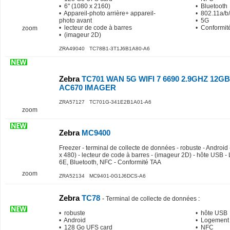
• 6" (1080 x 2160)
• Bluetooth
• Appareil-photo arrière+ appareil-
• 802.11a/b/
photo avant
• 5G
• lecteur de code à barres
• Conformit
zoom
• (imageur 2D)
ZRA49040 TC78B1-3T1J6B1A80-A6
Zebra
TC701 WAN 5G WIFI 7 6690 2.9GHZ 12
AC670 IMAGER
ZRA57127 TC701G-341E2B1A01-A6
zoom
Zebra
MC9400
Freezer - terminal de collecte de données - robuste - Android 
x 480) - lecteur de code à barres - (imageur 2D) - hôte USB 
6E, Bluetooth, NFC - Conformité TAA
zoom
ZRA52134 MC9401-0G1J6DCS-A6
Zebra
TC78
-
Terminal de collecte de données
:
• robuste
• hôte USB
• Android
• Logement
• 128 Go UFS card
• NFC