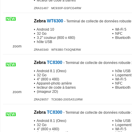
• lecteur de code à barres
ZRA31467 MC930P-GSFCG4RW
Zebra
WT6300
-
Terminal de collecte de données robuste
• Android 10
• Wi-Fi 5
• 32 Go
• NFC
• 3.2" couleur (800 x 480)
• Bluetooth
• hôte USB
zoom
ZRA40340 WT63B0-TX0QNERW
Zebra
TC8300
-
Terminal de collecte de données robuste
• Android 8.1 (Oreo)
• hôte USB
• 32 Go
• Logement
• 4" (800 x 480)
• Wi-Fi 5
• Appareil-photo arrière
• NFC
• lecteur de code à barres
• Bluetooth
• (imageur 2D)
zoom
ZRA29057 TC83B0-2005A510RW
Zebra
TC8300
-
Terminal de collecte de données robuste
• Android 8.1 (Oreo)
• hôte USB
• 32 Go
• Logement
• 4" (800 x 480)
• Wi-Fi 5