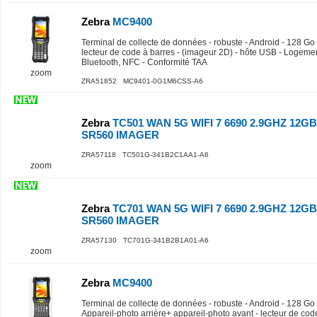
Zebra
MC9400
Terminal de collecte de données - robuste - Android - 128 Go -
lecteur de code à barres - (imageur 2D) - hôte USB - Logeme
Bluetooth, NFC - Conformité TAA
zoom
ZRA51852 MC9401-0G1M6CSS-A6
Zebra
TC501 WAN 5G WIFI 7 6690 2.9GHZ 12
SR560 IMAGER
ZRA57118 TC501G-341B2C1AA1-A6
zoom
Zebra
TC701 WAN 5G WIFI 7 6690 2.9GHZ 12
SR560 IMAGER
ZRA57130 TC701G-341B2B1A01-A6
zoom
Zebra
MC9400
Terminal de collecte de données - robuste - Android - 128 Go -
Appareil-photo arrière+ appareil-photo avant - lecteur de cod