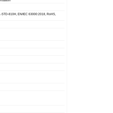
risation
 MIL-STD-810H, EN/IEC 63000:2018, RoHS,