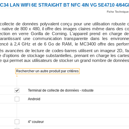
C34 LAN WIFI 6E STRAIGHT BT NFC 4IN VG SE4710 4/64G
Fiche Technique
ollecte de données polyvalent conçu pour une utilisation robuste 
native de 800 x 480, il offre des images claires même dans des con
ection en verre Gorilla de Corning. L'appareil prend en charge d
rantissant une communication transparente dans les environne
encé à 2,4 GHz et de 6 Go de RAM, le MC3400 offre des performa
avancées de lecture de codes-barres utilisent un imageur 2D, facil
 d'options de stockage substantielles, prenant en charge les ca
e qui permet aux utilisateurs de stocker un grand nombre de donné
Rechercher un autre produit par critères
↓
Terminal de collecte de données - robuste
Android
4" couleur