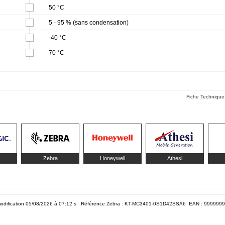
50 °C
5 - 95 % (sans condensation)
-40 °C
70 °C
Fiche Technique
Zebra
Honeywell
Athesi
odification 05/08/2026 à 07:12
s Référence Zebra : KT-MC3401-0S1D42SSA6 EAN :
9999999