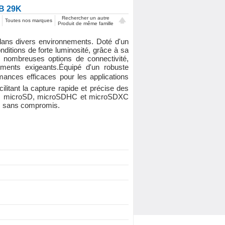
B 29K
Rechercher un autre
Toutes nos marques
Produit de même famille
dans divers environnements. Doté d'un
ditions de forte luminosité, grâce à sa
e nombreuses options de connectivité,
ments exigeants.Équipé d'un robuste
nces efficaces pour les applications
itant la capture rapide et précise des
rtes microSD, microSDHC et microSDXC
es sans compromis.