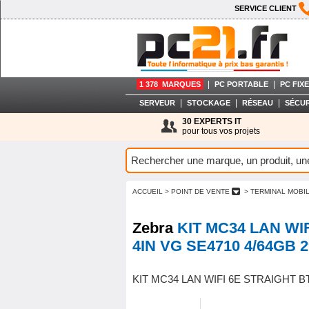
SERVICE CLIENT
|
|
1 378 MARQUES
PC PORTABLE
PC FIXE
|
|
|
SERVEUR
STOCKAGE
RÉSEAU
SÉCUR
30 EXPERTS IT
pour tous vos projets
ACCUEIL
> POINT DE VENTE
> TERMINAL MOBI
Zebra
KIT MC34 LAN WI
4IN VG SE4710 4/64GB 
KIT MC34 LAN WIFI 6E STRAIGHT BT