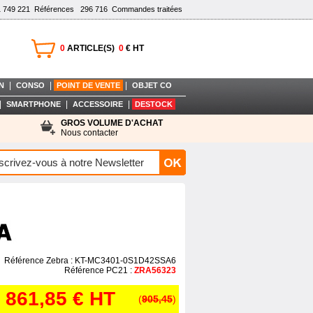
1 749 221
Références
296 716
Commandes traitées
0
ARTICLE(S)
0
€ HT
|
|
|
N
CONSO
POINT DE VENTE
OBJET CO
|
|
|
SMARTPHONE
ACCESSOIRE
DESTOCK
GROS VOLUME D'ACHAT
Nous contacter
Référence Zebra : KT-MC3401-0S1D42SSA6
Référence PC21 :
ZRA56323
861,85 €
HT
(
905,45
)