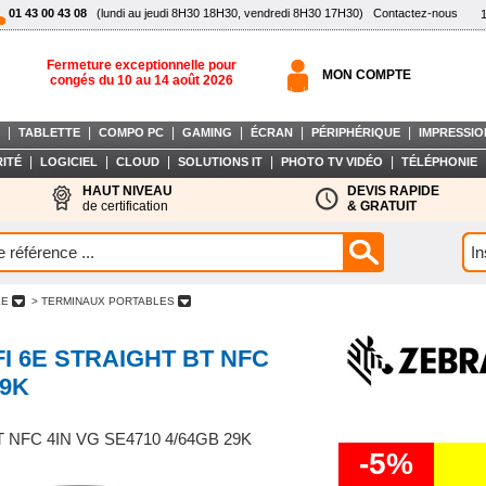
01 43 00 43 08
(lundi au jeudi 8H30 18H30, vendredi 8H30 17H30)
Contactez-nous
Fermeture exceptionnelle pour
MON COMPTE
congés du 10 au 14 août 2026
|
|
|
|
|
|
TABLETTE
COMPO PC
GAMING
ÉCRAN
PÉRIPHÉRIQUE
IMPRESSIO
|
|
|
|
|
ITÉ
LOGICIEL
CLOUD
SOLUTIONS IT
PHOTO TV VIDÉO
TÉLÉPHONIE
HAUT NIVEAU
DEVIS RAPIDE
de certification
& GRATUIT
LE
> TERMINAUX PORTABLES
FI 6E STRAIGHT BT NFC
29K
 NFC 4IN VG SE4710 4/64GB 29K
-5%