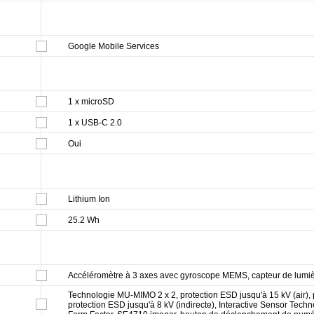
Google Mobile Services
1 x microSD
1 x USB-C 2.0
Oui
Lithium Ion
25.2 Wh
Accéléromètre à 3 axes avec gyroscope MEMS, capteur de lumi
Technologie MU-MIMO 2 x 2, protection ESD jusqu'à 15 kV (air), p
protection ESD jusqu'à 8 kV (indirecte), Interactive Sensor Techn