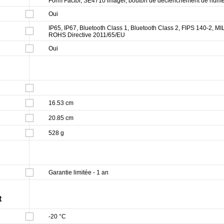
Form Factor, SE4710 imager, bouton de déclenchement de numé
Oui
IP65, IP67, Bluetooth Class 1, Bluetooth Class 2, FIPS 140-2,
ROHS Directive 2011/65/EU
Oui
16.53 cm
20.85 cm
528 g
Garantie limitée - 1 an
t
-20 °C