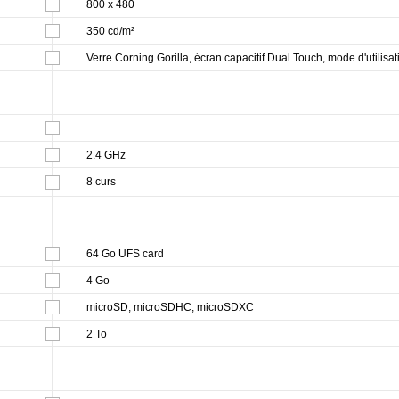
800 x 480
350 cd/m²
Verre Corning Gorilla, écran capacitif Dual Touch, mode d'utilisat
2.4 GHz
8 curs
64 Go UFS card
4 Go
microSD, microSDHC, microSDXC
2 To