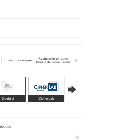
Rechercher un autre
Toutes nos marques
Produit de même famille
Bluebird
CipherLab
Custom
Intermec
999999