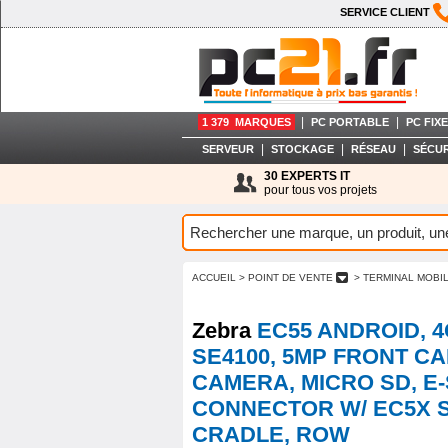
SERVICE CLIENT
|
|
1 379 MARQUES
PC PORTABLE
PC FIXE
|
|
|
SERVEUR
STOCKAGE
RÉSEAU
SÉCUR
30 EXPERTS IT
pour tous vos projets
ACCUEIL
> POINT DE VENTE
> TERMINAL MOBI
Zebra
EC55 ANDROID, 
SE4100, 5MP FRONT C
CAMERA, MICRO SD, E-
CONNECTOR W/ EC5X 
CRADLE, ROW