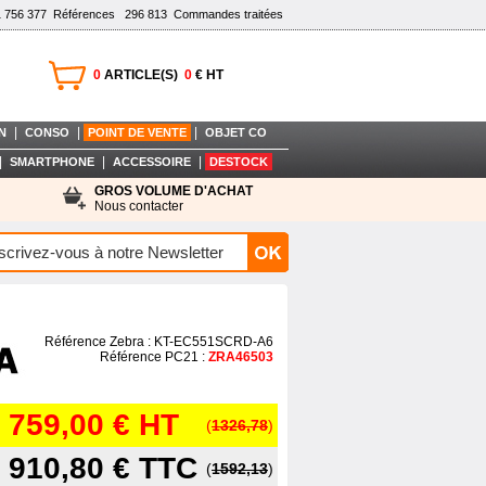
1 756 377
Références
296 813
Commandes traitées
0
ARTICLE(S)
0
€ HT
|
|
|
N
CONSO
POINT DE VENTE
OBJET CO
|
|
|
SMARTPHONE
ACCESSOIRE
DESTOCK
GROS VOLUME D'ACHAT
Nous contacter
Référence Zebra : KT-EC551SCRD-A6
Référence PC21 :
ZRA46503
759,00 €
HT
(
1326,78
)
910,80 €
TTC
(
1592,13
)