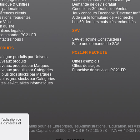
torique & Chiffres
Demande de devis gratuit
 partenaires
Conditions Générales de Ventes
érences clients
Jeux concours Facebook "Devenez fan"
stions fréquentes
Aide sur le formulaire de Recherche
e Visite
Les 50 derniers mots clés recherchés
n du site
tions légales
SAV
commander PC21.FR
tactez nous !
SAV et Hotline Constructeurs
Faire une demande de SAV
ODUITS
PC21.FR RECRUTE
alogue produits par Univers
uveaux produits
Offres d'emplois
uveaux produits par Marques
Offres de stages
veaux produits par Catégories
Franchise de services PC21.FR
 plus gros stocks par Marques
 plus gros stocks par Catégories
tes les Actualités Informatiques
’utilisation de
 d’intérêts et
e à Prix Bas Garantis pour les Entreprises, les Administrations, l'Education, les Ass
000 / 2026 - SARL au Capital de 50 000 € - RCS B 432 105 328 - TVA FR 4243210
durée 0.253 secondes