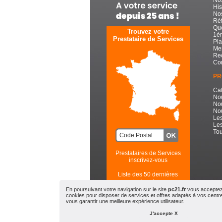
His
Nos
Réf
Que
Trouvez votre
1èr
Prestataire de Services
Pla
Men
Re
Con
PR
Cat
No
No
Nou
Les
Les
Tou
Prestataires de Services
inscrivez-vous
Liste des 50 dernières
recherches
En poursuivant votre navigation sur le site
pc21.fr
vous acceptez l
cookies pour disposer de services et offres adaptés à vos centres
PC21.FR - Toute l'Informatiqu
vous garantir une meilleure expérience utilisateur.
© 2
J'accepte X