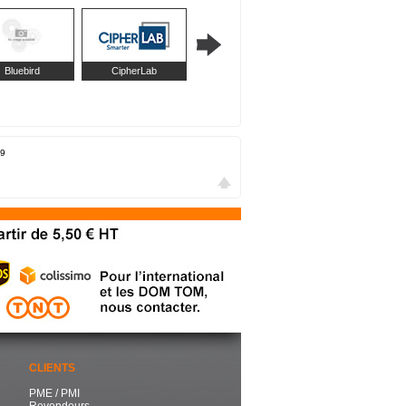
Bluebird
CipherLab
Custom
Intermec
9
CLIENTS
PME / PMI
Revendeurs