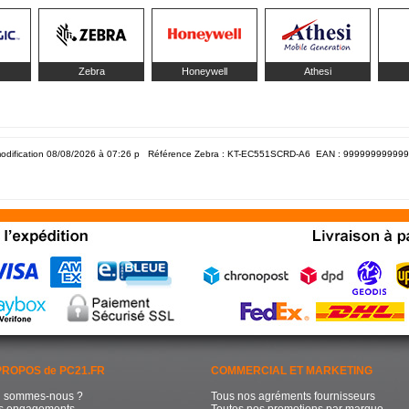
Zebra
Honeywell
Athesi
odification 08/08/2026 à 07:26
p Référence Zebra : KT-EC551SCRD-A6 EAN :
999999999999
PROPOS de PC21.FR
COMMERCIAL ET MARKETING
i sommes-nous ?
Tous nos agréments fournisseurs
s engagements
Toutes nos promotions par marque