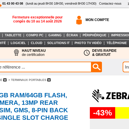
01 43 00 43 08
(lundi au jeudi 8H30 18H30, vendredi 8H30 17H30)
Contactez-nous
Fermeture exceptionnelle pour
MON COMPTE
congés du 10 au 14 août 2026
|
|
|
|
|
|
TABLETTE
COMPO PC
GAMING
ÉCRAN
PÉRIPHÉRIQUE
IMPRESSIO
|
|
|
|
|
ITÉ
LOGICIEL
CLOUD
SOLUTIONS IT
PHOTO TV VIDÉO
TÉLÉPHONIE
HAUT NIVEAU
DEVIS RAPIDE
de certification
& GRATUIT
LE
> TERMINAUX PORTABLES
4GB RAM/64GB FLASH,
AMERA, 13MP REAR
SIM, GMS, 8-PIN BACK
-43%
SINGLE SLOT CHARGE