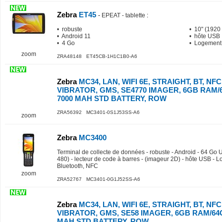
Zebra
ET45
-
EPEAT - tablette
:
• robuste
• 10" (1920
• Android 11
• hôte USB
• 4 Go
• Logement
zoom
ZRA48148 ET45CB-1H1C1B0-A6
Zebra
MC34, LAN, WIFI 6E, STRAIGHT, BT, NFC,
VIBRATOR, GMS, SE4770 IMAGER, 6GB RAM/6
7000 MAH STD BATTERY, ROW
ZRA56392 MC3401-0S1J53SS-A6
zoom
Zebra
MC3400
Terminal de collecte de données - robuste - Android - 64 Go U
480) - lecteur de code à barres - (imageur 2D) - hôte USB - 
Bluetooth, NFC
zoom
ZRA52767 MC3401-0G1J52SS-A6
Zebra
MC34, LAN, WIFI 6E, STRAIGHT, BT, NFC,
VIBRATOR, GMS, SE58 IMAGER, 6GB RAM/64GB
MAH STD BATTERY, ROW