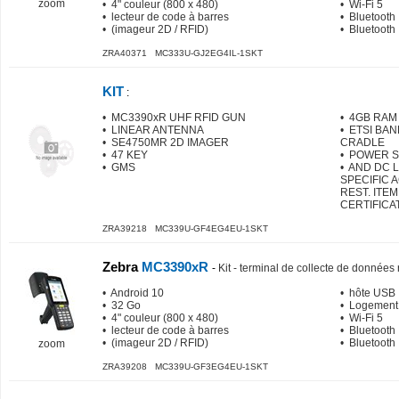
zoom
• 4" couleur (800 x 480)
• Wi-Fi 5
• lecteur de code à barres
• Bluetooth
• (imageur 2D / RFID)
• Bluetooth
ZRA40371 MC333U-GJ2EG4IL-1SKT
KIT
:
• MC3390xR UHF RFID GUN
• 4GB RAM
• LINEAR ANTENNA
• ETSI BA
• SE4750MR 2D IMAGER
CRADLE
• 47 KEY
• POWER 
• GMS
• AND DC 
SPECIFIC 
REST. ITE
CERTIFICA
ZRA39218 MC339U-GF4EG4EU-1SKT
Zebra
MC3390xR
-
Kit - terminal de collecte de données
• Android 10
• hôte USB
• 32 Go
• Logement
• 4" couleur (800 x 480)
• Wi-Fi 5
• lecteur de code à barres
• Bluetooth
• (imageur 2D / RFID)
• Bluetooth
zoom
ZRA39208 MC339U-GF3EG4EU-1SKT