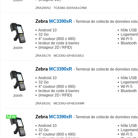
zoom
ZRA29052 TC83B0-3005A61CRW
Zebra
MC3390xR
-
Terminal de collecte de données rob
• Android 10
• hôte USB
• 32 Go
• Logement
• 4" couleur (800 x 480)
• Wi-Fi 5
• lecteur de code à barres
• Bluetooth
• (imageur 2D / RFID)
zoom
ZRA39176 MC339U-GF4EG4EU
Zebra
MC3390xR
-
Terminal de collecte de données rob
• Android 10
• hôte USB
• 32 Go
• Logement
• 4" couleur (800 x 480)
• Wi-Fi 5
• lecteur de code à barres
• Bluetooth
• (imageur 2D / RFID)
zoom
ZRA39191 MC339U-GF4EG4WR
Zebra
MC3390xR
-
Terminal de collecte de données rob
• Android 10
• hôte USB
• 32 Go
• Logement
• 4" couleur (800 x 480)
• Wi-Fi 5