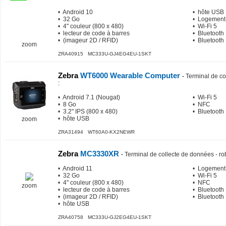
• Android 10
• hôte USB
• 32 Go
• Logement
• 4" couleur (800 x 480)
• Wi-Fi 5
• lecteur de code à barres
• Bluetooth
• (imageur 2D / RFID)
• Bluetooth
zoom
ZRA40915 MC333U-GJ4EG4EU-1SKT
Zebra
WT6000 Wearable Computer
-
Terminal de co
:
• Android 7.1 (Nougat)
• Wi-Fi 5
• 8 Go
• NFC
• 3.2" IPS (800 x 480)
• Bluetooth
• hôte USB
zoom
ZRA31494 WT60A0-KX2NEWR
Zebra
MC3330XR
-
Terminal de collecte de données - ro
• Android 11
• Logement
• 32 Go
• Wi-Fi 5
• 4" couleur (800 x 480)
• NFC
zoom
• lecteur de code à barres
• Bluetooth
• (imageur 2D / RFID)
• Bluetooth
• hôte USB
ZRA40758 MC333U-GJ2EG4EU-1SKT