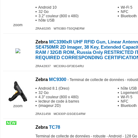
• Android 10
• Wi-Fi 5
• 32 Go
• NFC
• 3.2" couleur (800 x 480)
• Bluetooth
• hôte USB
zoom
ZRA40295 WT63B0-TS0QNERW
Zebra
MC3390xR UHF RFID Gun, Linear Antenna, 
SE4750MR 2D Imager, 38 Key, Extended Capaci
RAM / 32GB ROM, Russia Only RESTRICTED I
REQUIRED CORRESPONDING CERTIFICATIO
ZRA42837 MC339U-GF3EG4RU
Zebra
MC9300
-
Terminal de collecte de données - robus
• Android 8.1 (Oreo)
• hôte USB
• 32 Go
• Logement
• 4.3" couleur (800 x 480)
• Wi-Fi 5
• lecteur de code à barres
• NFC
• (imageur 2D)
• Bluetooth
zoom
ZRA31458 MC930P-GSGEG4RW
Zebra
TC78
Terminal de collecte de données - robuste - Android - 128 Go