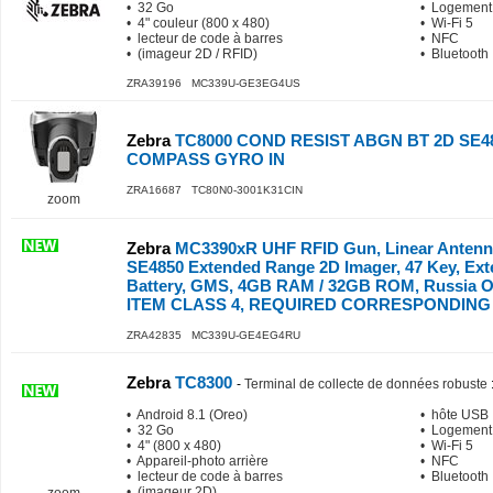
• 32 Go
• Logement
• 4" couleur (800 x 480)
• Wi-Fi 5
• lecteur de code à barres
• NFC
• (imageur 2D / RFID)
• Bluetooth
ZRA39196 MC339U-GE3EG4US
Zebra
TC8000 COND RESIST ABGN BT 2D SE4
COMPASS GYRO IN
ZRA16687 TC80N0-3001K31CIN
zoom
Zebra
MC3390xR UHF RFID Gun, Linear Antenna, 
SE4850 Extended Range 2D Imager, 47 Key, Ext
Battery, GMS, 4GB RAM / 32GB ROM, Russia
ITEM CLASS 4, REQUIRED CORRESPONDING 
ZRA42835 MC339U-GE4EG4RU
Zebra
TC8300
-
Terminal de collecte de données robuste
• Android 8.1 (Oreo)
• hôte USB
• 32 Go
• Logement
• 4" (800 x 480)
• Wi-Fi 5
• Appareil-photo arrière
• NFC
• lecteur de code à barres
• Bluetooth
• (imageur 2D)