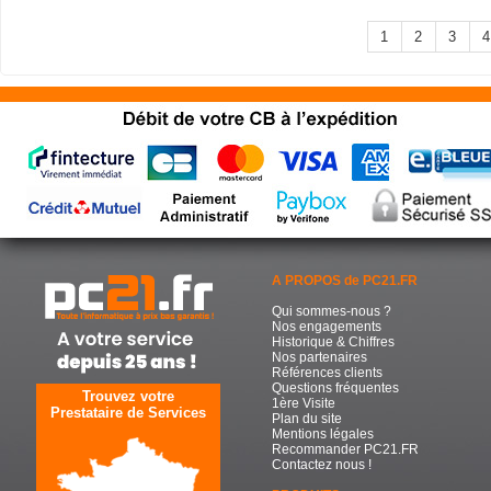
1
2
3
4
A PROPOS de PC21.FR
Qui sommes-nous ?
Nos engagements
Historique & Chiffres
Nos partenaires
Références clients
Questions fréquentes
Trouvez votre
1ère Visite
Prestataire de Services
Plan du site
Mentions légales
Recommander PC21.FR
Contactez nous !