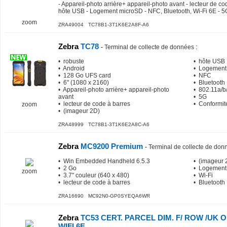
- Appareil-photo arrière+ appareil-photo avant - lecteur de co
hôte USB - Logement microSD - NFC, Bluetooth, Wi-Fi 6E - 5
zoom
ZRA49004 TC78B1-3T1K6E2A8F-A6
Zebra
TC78
-
Terminal de collecte de données
:
• robuste
• hôte USB
• Android
• Logement
• 128 Go UFS card
• NFC
• 6" (1080 x 2160)
• Bluetooth
• Appareil-photo arrière+ appareil-photo
• 802.11a/b/
avant
• 5G
• lecteur de code à barres
• Conformit
zoom
• (imageur 2D)
ZRA48999 TC78B1-3T1K6E2A8C-A6
Zebra
MC9200 Premium
-
Terminal de collecte de don
• Win Embedded Handheld 6.5.3
• (imageur 
• 2 Go
• Logement
zoom
• 3.7" couleur (640 x 480)
• Wi-Fi
• lecteur de code à barres
• Bluetooth
ZRA16690 MC92N0-GP0SYEQA6WR
Zebra
TC53 CERT. PARCEL DIM. F/ ROW /UK OI
WIFI 6E