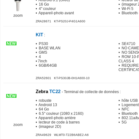
• Android 8.1 (Oreo)
• lecteur de
• 16 Go
• (imageur 
• 4" couleur
• Wi-Fi 5
• Appareil-photo avant
• Bluetooth
zoom
ZRA28671 KT-PS20J-P4G1A600
KIT
:
• PS30
• SE4710
• BASE WLAN
• NO CAM
• GMS
• NO SEN
• 4
• ROW 10-
• 7inch
CLASS 4
• 6GB/64GB
• REQUIR
CERTIFICA
ZRA52601 KT-PS30JB-0H1A600-10
Zebra
TC22
-
Terminal de collecte de données
:
• robuste
• hôte USB
• Android 13
• Logement
• 64 Go
• NFC
• 6.5" couleur (1080 x 2160)
• Bluetooth
• Appareil-photo arrière
• 802.11a/b/
• lecteur de code à barres
• 5G
zoom
• (imageur 2D)
ZRA49629 WLMT0-T22B6ABE2-A6