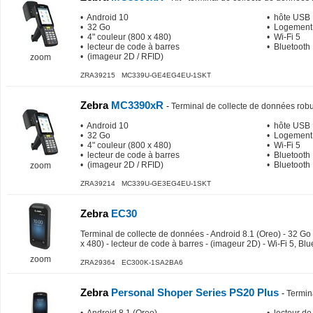
• Android 10
• hôte USB
• 32 Go
• Logement
• 4" couleur (800 x 480)
• Wi-Fi 5
• lecteur de code à barres
• Bluetooth
• (imageur 2D / RFID)
zoom
ZRA39215 MC339U-GE4EG4EU-1SKT
Zebra
MC3390xR
-
Terminal de collecte de données rob
• Android 10
• hôte USB
• 32 Go
• Logement
• 4" couleur (800 x 480)
• Wi-Fi 5
• lecteur de code à barres
• Bluetooth
• (imageur 2D / RFID)
• Bluetooth
zoom
ZRA39214 MC339U-GE3EG4EU-1SKT
Zebra
EC30
Terminal de collecte de données - Android 8.1 (Oreo) - 32 G
x 480) - lecteur de code à barres - (imageur 2D) - Wi-Fi 5, Blu
zoom
ZRA29364 EC300K-1SA2BA6
Zebra
Personal Shoper Series PS20 Plus
-
Termin