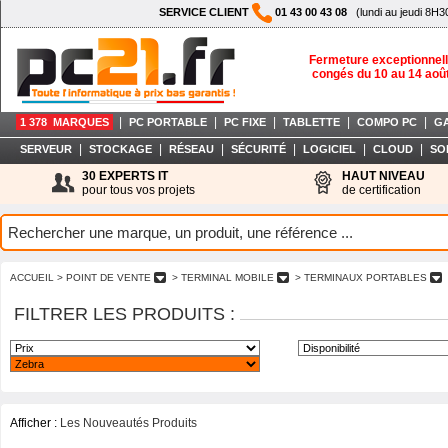
SERVICE CLIENT
01 43 00 43 08
(lundi au jeudi 8H3
Fermeture exceptionnell
congés du 10 au 14 aoû
|
|
|
|
|
1 378 MARQUES
PC PORTABLE
PC FIXE
TABLETTE
COMPO PC
G
|
|
|
|
|
|
SERVEUR
STOCKAGE
RÉSEAU
SÉCURITÉ
LOGICIEL
CLOUD
SO
30 EXPERTS IT
HAUT NIVEAU
pour tous vos projets
de certification
ACCUEIL
> POINT DE VENTE
> TERMINAL MOBILE
> TERMINAUX PORTABLES
FILTRER LES PRODUITS :
Afficher :
Les Nouveautés Produits