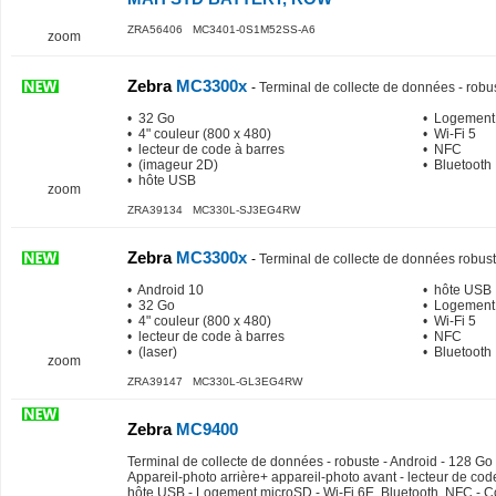
ZRA56406 MC3401-0S1M52SS-A6
zoom
Zebra
MC3300x
-
Terminal de collecte de données - robu
• 32 Go
• Logement
• 4" couleur (800 x 480)
• Wi-Fi 5
• lecteur de code à barres
• NFC
• (imageur 2D)
• Bluetooth
• hôte USB
zoom
ZRA39134 MC330L-SJ3EG4RW
Zebra
MC3300x
-
Terminal de collecte de données robus
• Android 10
• hôte USB
• 32 Go
• Logement
• 4" couleur (800 x 480)
• Wi-Fi 5
• lecteur de code à barres
• NFC
• (laser)
• Bluetooth
zoom
ZRA39147 MC330L-GL3EG4RW
Zebra
MC9400
Terminal de collecte de données - robuste - Android - 128 Go -
Appareil-photo arrière+ appareil-photo avant - lecteur de cod
hôte USB - Logement microSD - Wi-Fi 6E, Bluetooth, NFC - C