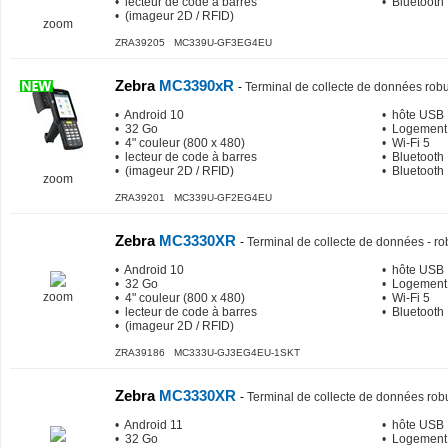
• lecteur de code à barres
• Bluetooth
• (imageur 2D / RFID)
zoom
ZRA39205 MC339U-GF3EG4EU
Zebra
MC3390xR
-
Terminal de collecte de données rob
• Android 10
• hôte USB
• 32 Go
• Logement
• 4" couleur (800 x 480)
• Wi-Fi 5
• lecteur de code à barres
• Bluetooth
• (imageur 2D / RFID)
• Bluetooth
zoom
ZRA39201 MC339U-GF2EG4EU
Zebra
MC3330XR
-
Terminal de collecte de données - ro
• Android 10
• hôte USB
• 32 Go
• Logement
zoom
• 4" couleur (800 x 480)
• Wi-Fi 5
• lecteur de code à barres
• Bluetooth
• (imageur 2D / RFID)
ZRA39186 MC333U-GJ3EG4EU-1SKT
Zebra
MC3330XR
-
Terminal de collecte de données rob
• Android 11
• hôte USB
• 32 Go
• Logement