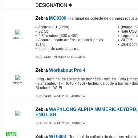
DESIGNATION
Zebra
MC9300
-
Terminal de collecte de données robuste
• Android 8.1 (Oreo)
• (imageur 
• 32 Go
• hôte USB
• 4.3" couleur (800 x 480)
• Logement
zoom
• Appareil-photo arrière+ appareil-photo
• Wi-Fi 5
avant
• Bluetooth
• lecteur de code à barres
ZRA31432 MC930P-GFEGG4RW
Zebra
Workabout Pro 4
Long - terminal de collecte de données - robuste - Win Emb
zoom
- 3.7" couleur TFT (640 x 480) - lecteur de code à barres - (l
Bluetooth, Wi-Fi
ZRA27438 WA4L21003400020W
Zebra
WAP4 LONG ALPHA NUMERICKEYBRD, W
ENGLISH
ZRA21513 WA4L21093100020W
Zebra
WT6300
-
Terminal de collecte de données robuste