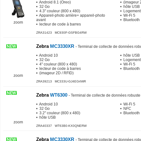
• Android 8.1 (Oreo)
• (imageur 
• 32 Go
• hôte USB
• 4.3" couleur (800 x 480)
• Logement
• Appareil-photo arrière+ appareil-photo
• Wi-Fi 5
avant
• Bluetooth
zoom
• lecteur de code à barres
ZRA31423 MC930P-GSFBG4RW
Zebra
MC3330XR
-
Terminal de collecte de données rob
• Android 10
• hôte USB
• 32 Go
• Logement
• 4" couleur (800 x 480)
• Wi-Fi 5
• lecteur de code à barres
• Bluetooth
• (imageur 2D / RFID)
zoom
ZRA39213 MC333U-GJ4EG4WR
Zebra
WT6300
-
Terminal de collecte de données robuste
• Android 10
• Wi-Fi 5
• 32 Go
• NFC
• 3.2" couleur (800 x 480)
• Bluetooth
• hôte USB
zoom
ZRA40337 WT63B0-KX0QNERW
Zebra
MC3330XR
-
Terminal de collecte de données rob