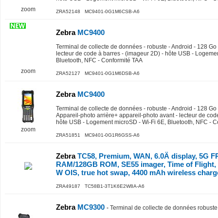
zoom
ZRA52148 MC9401-0G1M6CSB-A6
Zebra
MC9400
Terminal de collecte de données - robuste - Android - 128 Go -
lecteur de code à barres - (imageur 2D) - hôte USB - Logeme
Bluetooth, NFC - Conformité TAA
zoom
ZRA52127 MC9401-0G1M6DSB-A6
Zebra
MC9400
Terminal de collecte de données - robuste - Android - 128 Go -
Appareil-photo arrière+ appareil-photo avant - lecteur de cod
hôte USB - Logement microSD - Wi-Fi 6E, Bluetooth, NFC - C
zoom
ZRA51851 MC9401-0G1R6GSS-A6
Zebra
TC58, Premium, WAN, 6.0Ä display, 5G F
RAM/128GB ROM, SE55 imager, Time of Flight
W OIS, true hot swap, 4400 mAh wireless char
ZRA49187 TC58B1-3T1K6E2W8A-A6
Zebra
MC9300
-
Terminal de collecte de données robuste