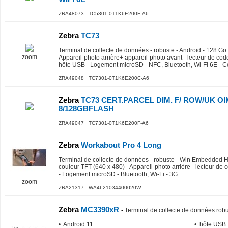
ZRA48073 TC5301-0T1K6E200F-A6
Zebra
TC73
Terminal de collecte de données - robuste - Android - 128 Go 
zoom
Appareil-photo arrière+ appareil-photo avant - lecteur de cod
hôte USB - Logement microSD - NFC, Bluetooth, Wi-Fi 6E - C
ZRA49048 TC7301-0T1K6E200C-A6
Zebra
TC73 CERT.PARCEL DIM. F/ ROW/UK OIM
8/128GBFLASH
ZRA49047 TC7301-0T1K6E200F-A6
Zebra
Workabout Pro 4 Long
Terminal de collecte de données - robuste - Win Embedded Ha
couleur TFT (640 x 480) - Appareil-photo arrière - lecteur de 
- Logement microSD - Bluetooth, Wi-Fi - 3G
zoom
ZRA21317 WA4L21034400020W
Zebra
MC3390xR
-
Terminal de collecte de données rob
• Android 11
• hôte USB