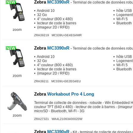
Zebra
MC3390xR
-
Terminal de collecte de données rob
• Android 10
• hôte USB
• 32 Go
• Logement
• 4" couleur (800 x 480)
• Wi-Fi 5
• lecteur de code à barres
• Bluetooth
• (imageur 2D / RFID)
zoom
ZRA39219 MC339U-GE4EG4WR
Zebra
MC3390xR
-
Terminal de collecte de données rob
• Android 10
• hôte USB
• 32 Go
• Logement
• 4" couleur (800 x 480)
• Wi-Fi 5
• lecteur de code à barres
• Bluetooth
• (imageur 2D / RFID)
zoom
ZRA39211 MC339U-GE2EG4EU
Zebra
Workabout Pro 4 Long
Terminal de collecte de données - robuste - Win Embedded Ha
couleur TFT (640 x 480) - lecteur de code à barres - (imageu
microSD - Bluetooth, Wi-Fi - 3G
zoom
ZRA27321 WA4L21063400020W
Zebra
MC3390xR
-
Kit - terminal de collecte de données