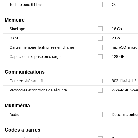
Technologie 64 bits
Oui
Mémoire
Stockage
16 Go
RAM
2 Go
Cartes mémoire flash prises en charge
microSD, micr
Capacité max. prise en charge
128 GB
Communications
Connectivité sans fil
802.11a/b/g/n/a
Protocoles et fonctions de sécurité
WPA-PSK, WPA,
Multimédia
Audio
Deux microphon
Codes à barres