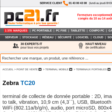
SERVICE CLIENT
01 43 00 43 08
(lundi au jeudi 8H3
Fermeture exceptionnell
congés du 10 au 14 aoû
|
|
|
|
|
1 378 MARQUES
PC PORTABLE
PC FIXE
TABLETTE
COMPO PC
G
|
|
|
|
|
|
SERVEUR
STOCKAGE
RÉSEAU
SÉCURITÉ
LOGICIEL
CLOUD
SO
30 EXPERTS IT
HAUT NIVEAU
pour tous vos projets
de certification
ACCUEIL
> POINT DE VENTE
> TERMINAL MOBILE
> TERMINAUX PORTABLES
Zebra
TC20
terminal de collecte de donnée portable : 2D, im
to talk, vibration, 10,9 cm (4,3``), USB, Bluetooth
WiFi (802.11a/b/g/n), audio, port microSD, 800x4