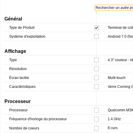
Rechercher un autre pro
↓
Général
Type de Produit
Terminal de col
Système d'exploitation
Android 7.0 (N
Affichage
Type
4.3" couleur - 
Résolution
Écran tactile
Multi-touch
Caractéristiques
Verre Corning G
Processeur
Processeur
Qualcomm MS
Fréquence d'horloge du processeur
1.4 GHz
8 curs
Nombre de coeurs