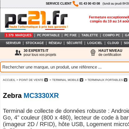
SERVICE CLIENT
01 43 00 43 08
(lundi au jeudi 8H3
Fermeture exceptionnell
congés du 10 au 14 aoû
|
|
|
|
|
1 379 MARQUES
PC PORTABLE
PC FIXE
TABLETTE
COMPO PC
G
|
|
|
|
|
|
SERVEUR
STOCKAGE
RÉSEAU
SÉCURITÉ
LOGICIEL
CLOUD
SO
30 EXPERTS IT
HAUT NIVEAU
pour tous vos projets
de certification
ACCUEIL
> POINT DE VENTE
> TERMINAL MOBILE
> TERMINAUX PORTABLES
Zebra
MC3330XR
Terminal de collecte de données robuste : Androi
Go, 4" couleur (800 x 480), lecteur de code à bar
(imageur 2D / RFID), hôte USB, Logement micro