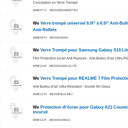
Conception en Verre Trempé
WWE0771 WE009REDMINOTE5
We
Verre trempé universel 6.0\" à 6.5\" Anti-Bull
Anti-Reflets
WWE0973 WE009U6065
We
Verre Trempé pour Samsung Galaxy S10 Lit
Film Protection écran Anti-Rayures - Anti-Bulles d\'air Ultra R
WWE1140 WE009SAMS10LITE
We
Verre Trempé pour REALME 7 Film Protecti
Anti-Bulles d\'air Ultra Résistant - Dureté 9H Glass
WWE1370 WE009REALME7
We
Protection d\'écran pour Galaxy A21 Couve
incurvé
WWE1125 WE009SAMA21