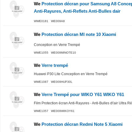
We
Protection décran pour Samsung A8 Concep
Anti-Rayures, Anti-Reflets Anti-Bulles dair
WWE0181 WE009A8
We
Protection décran MI note 10 Xiaomi
Conception en Verre Trempé
WWE1055 WE009MINOTE10
We
Verre trempé
Huawei P30 Lite Conception en Verre Trempé
WWE1087 WE009HUP30L
We
Verre Trempé pour WIKO Y61 WIKO Y61
Film Protection écran Anti-Rayures - Anti-Bulles d\'air Ultra R
WWE1357 WE009WIKOY61
We
Protection décran Redmi Note 5 Xiaomi