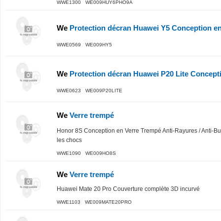
WWE1300 WE009HUY6PHO9A
We
Protection décran Huawei Y5 Conception e
WWE0569 WE009HY5
We
Protection décran Huawei P20 Lite Concept
WWE0623 WE009P20LITE
We
Verre trempé
Honor 8S Conception en Verre Trempé Anti-Rayures / Anti-Bulle
les chocs
WWE1090 WE009HO8S
We
Verre trempé
Huawei Mate 20 Pro Couverture complète 3D incurvé
WWE1103 WE009MATE20PRO