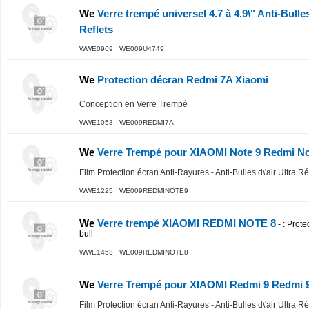
We
Verre trempé universel 4.7 à 4.9\" Anti-Bulles
Reflets
WWE0969 WE009U4749
We
Protection décran Redmi 7A Xiaomi
Conception en Verre Trempé
WWE1053 WE009REDMI7A
We
Verre Trempé pour XIAOMI Note 9 Redmi N
Film Protection écran Anti-Rayures - Anti-Bulles d\'air Ultra R
WWE1225 WE009REDMINOTE9
We
Verre trempé XIAOMI REDMI NOTE 8
-
: Prote
bull
WWE1453 WE009REDMINOTE8
We
Verre Trempé pour XIAOMI Redmi 9 Redmi 
Film Protection écran Anti-Rayures - Anti-Bulles d\'air Ultra R