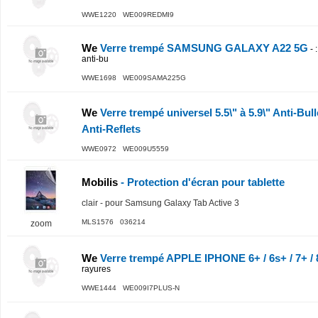
WWE1220 WE009REDMI9
We
Verre trempé SAMSUNG GALAXY A22 5G
-
anti-bu
WWE1698 WE009SAMA225G
We
Verre trempé universel 5.5\" à 5.9\" Anti-Bull
Anti-Reflets
WWE0972 WE009U5559
Mobilis
- Protection d'écran pour tablette
clair - pour Samsung Galaxy Tab Active 3
MLS1576 036214
zoom
We
Verre trempé APPLE IPHONE 6+ / 6s+ / 7+ / 
rayures
WWE1444 WE009I7PLUS-N