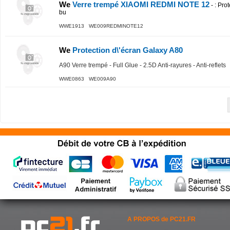
We
Verre trempé XIAOMI REDMI NOTE 12
-
: Prot
bu
WWE1913 WE009REDMINOTE12
We
Protection d\'écran Galaxy A80
A90 Verre trempé - Full Glue - 2.5D Anti-rayures - Anti-reflets
WWE0863 WE009A90
A PROPOS de PC21.FR