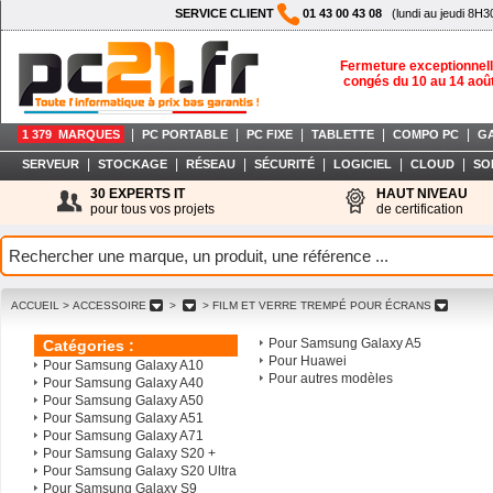
SERVICE CLIENT
01 43 00 43 08
(lundi au jeudi 8H3
Fermeture exceptionnell
congés du 10 au 14 aoû
|
|
|
|
|
1 379 MARQUES
PC PORTABLE
PC FIXE
TABLETTE
COMPO PC
G
|
|
|
|
|
|
SERVEUR
STOCKAGE
RÉSEAU
SÉCURITÉ
LOGICIEL
CLOUD
SO
30 EXPERTS IT
HAUT NIVEAU
pour tous vos projets
de certification
ACCUEIL
> ACCESSOIRE
>
> FILM ET VERRE TREMPÉ POUR ÉCRANS
Pour Samsung Galaxy A5
Catégories :
Pour Huawei
Pour Samsung Galaxy A10
Pour autres modèles
Pour Samsung Galaxy A40
Pour Samsung Galaxy A50
Pour Samsung Galaxy A51
Pour Samsung Galaxy A71
Pour Samsung Galaxy S20 +
Pour Samsung Galaxy S20 Ultra
Pour Samsung Galaxy S9