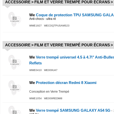
ACCESSOIRE
>
FILM ET VERRE TREMPÉ POUR ÉCRANS
>
We
Coque de protection TPU SAMSUNG GALAX
Anti-chocs - ultra ré
WWE1927 WECOQTPUSAMS23
ACCESSOIRE
>
FILM ET VERRE TREMPÉ POUR ÉCRANS
>
We
Verre trempé universel 4.5 à 4.7\" Anti-Bulles
Reflets
WWE0410 WE009U47
We
Protection décran Redmi 8 Xiaomi
Conception en Verre Trempé
WWE1054 WE009REDMI8
We
Verre trempé SAMSUNG GALAXY A54 5G
-