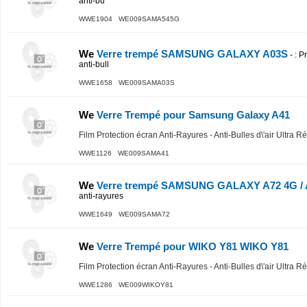
anti-bu
WWE1904 WE009SAMA545G
We
Verre trempé SAMSUNG GALAXY A03S
-
: P
anti-bull
WWE1658 WE009SAMA03S
We
Verre Trempé pour Samsung Galaxy A41
Film Protection écran Anti-Rayures - Anti-Bulles d\'air Ultra R
WWE1126 WE009SAMA41
We
Verre trempé SAMSUNG GALAXY A72 4G / 
anti-rayures
WWE1649 WE009SAMA72
We
Verre Trempé pour WIKO Y81 WIKO Y81
Film Protection écran Anti-Rayures - Anti-Bulles d\'air Ultra R
WWE1286 WE009WIKOY81