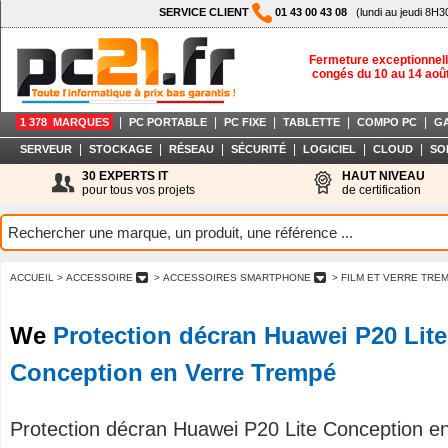
SERVICE CLIENT
01 43 00 43 08
(lundi au jeudi 8H3
Fermeture exceptionnell
congés du 10 au 14 aoû
|
|
|
|
|
1 378 MARQUES
PC PORTABLE
PC FIXE
TABLETTE
COMPO PC
G
|
|
|
|
|
|
SERVEUR
STOCKAGE
RÉSEAU
SÉCURITÉ
LOGICIEL
CLOUD
SO
30 EXPERTS IT
HAUT NIVEAU
pour tous vos projets
de certification
ACCUEIL
> ACCESSOIRE
> ACCESSOIRES SMARTPHONE
> FILM ET VERRE TR
We
Protection décran Huawei P20 Lite
Conception en Verre Trempé
Protection décran Huawei P20 Lite Conception e