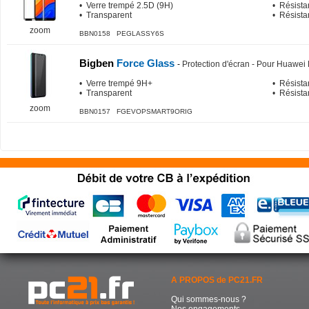
• Verre trempé 2.5D (9H)
• Résista
• Transparent
• Résista
zoom
BBN0158 PEGLASSY6S
Bigben
Force Glass
-
Protection d'écran - Pour Huawei
• Verre trempé 9H+
• Résista
• Transparent
• Résista
zoom
BBN0157 FGEVOPSMART9ORIG
A PROPOS de PC21.FR
Qui sommes-nous ?