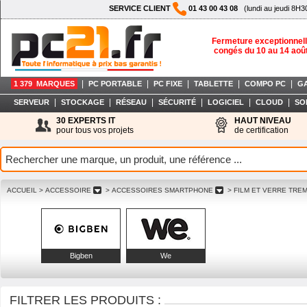
SERVICE CLIENT
01 43 00 43 08
(lundi au jeudi 8H3
Fermeture exceptionnell
congés du 10 au 14 aoû
|
|
|
|
|
1 379 MARQUES
PC PORTABLE
PC FIXE
TABLETTE
COMPO PC
G
|
|
|
|
|
|
SERVEUR
STOCKAGE
RÉSEAU
SÉCURITÉ
LOGICIEL
CLOUD
SO
30 EXPERTS IT
HAUT NIVEAU
pour tous vos projets
de certification
ACCUEIL
> ACCESSOIRE
> ACCESSOIRES SMARTPHONE
> FILM ET VERRE TR
Bigben
We
FILTRER LES PRODUITS :