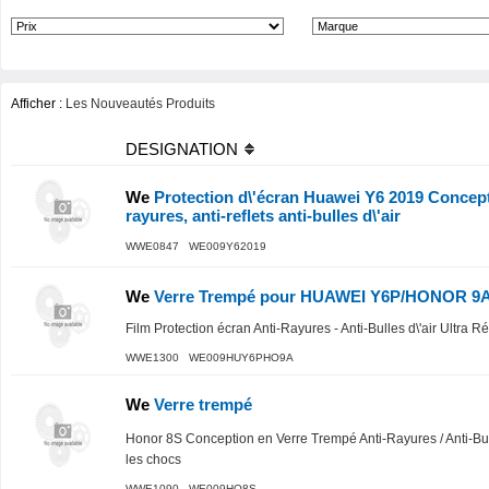
Afficher :
Les Nouveautés Produits
DESIGNATION
We
Protection d\'écran Huawei Y6 2019 Concept
rayures, anti-reflets anti-bulles d\'air
WWE0847 WE009Y62019
We
Verre Trempé pour HUAWEI Y6P/HONOR 9
Film Protection écran Anti-Rayures - Anti-Bulles d\'air Ultra R
WWE1300 WE009HUY6PHO9A
We
Verre trempé
Honor 8S Conception en Verre Trempé Anti-Rayures / Anti-Bulle
les chocs
WWE1090 WE009HO8S