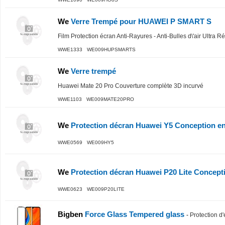
We
Verre Trempé pour HUAWEI P SMART S
Film Protection écran Anti-Rayures - Anti-Bulles d\'air Ultra R
WWE1333 WE009HUPSMARTS
We
Verre trempé
Huawei Mate 20 Pro Couverture complète 3D incurvé
WWE1103 WE009MATE20PRO
We
Protection décran Huawei Y5 Conception e
WWE0569 WE009HY5
We
Protection décran Huawei P20 Lite Concept
WWE0623 WE009P20LITE
Bigben
Force Glass Tempered glass
-
Protection d