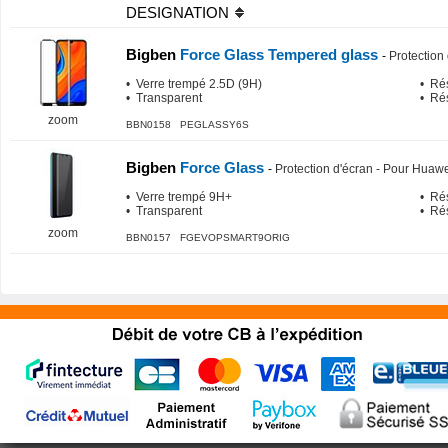
DESIGNATION
Bigben
Force Glass Tempered glass
-
Protection
• Verre trempé 2.5D (9H)
• Rés
• Transparent
• Rés
zoom
BBN0158 PEGLASSY6S
Bigben
Force Glass
-
Protection d'écran - Pour Huaw
• Verre trempé 9H+
• Rés
• Transparent
• Rés
zoom
BBN0157 FGEVOPSMART9ORIG