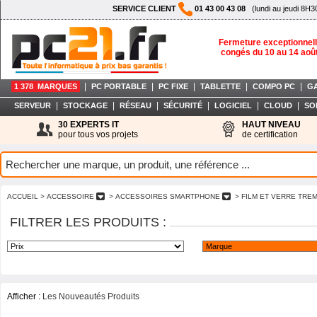
SERVICE CLIENT
01 43 00 43 08
(lundi au jeudi 8H3
Fermeture exceptionnell
congés du 10 au 14 aoû
|
|
|
|
|
1 378 MARQUES
PC PORTABLE
PC FIXE
TABLETTE
COMPO PC
G
|
|
|
|
|
|
SERVEUR
STOCKAGE
RÉSEAU
SÉCURITÉ
LOGICIEL
CLOUD
SO
30 EXPERTS IT
HAUT NIVEAU
pour tous vos projets
de certification
ACCUEIL
> ACCESSOIRE
> ACCESSOIRES SMARTPHONE
> FILM ET VERRE TR
FILTRER LES PRODUITS :
Afficher :
Les Nouveautés Produits