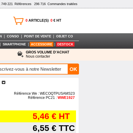
1 749 221
Références
296 716
Commandes traitées
0
ARTICLE(S)
0
€ HT
|
|
|
N
CONSO
POINT DE VENTE
OBJET CO
|
|
|
SMARTPHONE
ACCESSOIRE
DESTOCK
GROS VOLUME D'ACHAT
Nous contacter
9
Référence We : WECOQTPUSAMS23
Référence PC21 :
WWE1927
5,46 €
HT
6,55 €
TTC