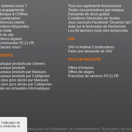
i sommes-nous ?
Tous nos agréments fournisseurs
s engagements
Toutes nos promotions par marque
torique & Chiffres
Demande de devis gratuit
 partenaires
Conditions Générales de Ventes
érences clients
Jeux concours Facebook "Devenez fan"
stions fréquentes
Aide sur le formulaire de Recherche
e Visite
Les 50 derniers mots clés recherchés
n du site
tions légales
SAV
commander PC21.FR
tactez nous !
SAV et Hotline Constructeurs
Faire une demande de SAV
ODUITS
PC21.FR RECRUTE
alogue produits par Univers
uveaux produits
Offres d'emplois
uveaux produits par Marques
Offres de stages
veaux produits par Catégories
Franchise de services PC21.FR
 plus gros stocks par Marques
 plus gros stocks par Catégories
tes les Actualités Informatiques
’utilisation de
 d’intérêts et
e à Prix Bas Garantis pour les Entreprises, les Administrations, l'Education, les Ass