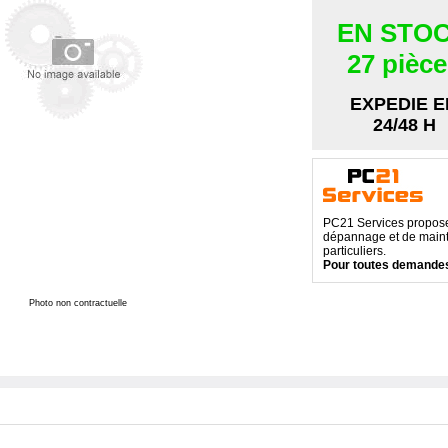
EN STO
27 pièc
EXPEDIE E
24/48 H
PC21 Services propose 
dépannage et de maint
particuliers.
Pour toutes demandes
Photo non contractuelle