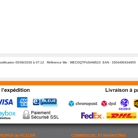
odification 05/08/2026 à 07:12
Référence We : WECOQTPUSAMS23 EAN :
3304490434855
PROPOS de PC21.FR
COMMERCIAL ET MARKETING