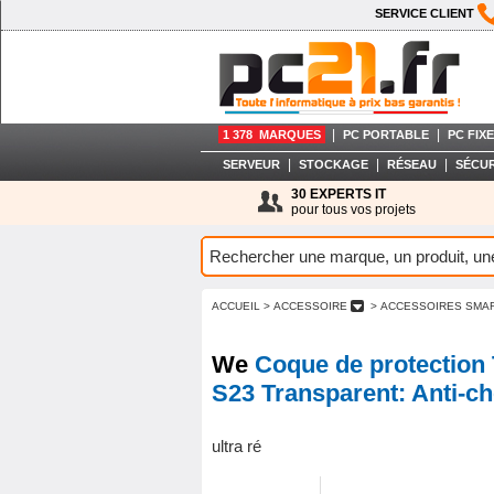
SERVICE CLIENT
|
|
1 378 MARQUES
PC PORTABLE
PC FIXE
|
|
|
SERVEUR
STOCKAGE
RÉSEAU
SÉCUR
30 EXPERTS IT
pour tous vos projets
ACCUEIL
> ACCESSOIRE
> ACCESSOIRES SM
We
Coque de protecti
S23 Transparent: Anti-c
ultra ré