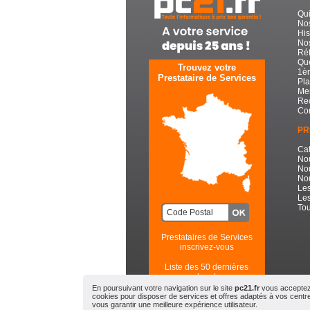
Qu
No
His
Nos
Réf
Que
Trouvez votre
1èr
Prestataire de Services
Pla
Men
Re
Con
PR
Cat
No
No
Nou
Les
Les
Tou
Prestataires de Services
inscrivez-vous
Liste des 50 dernières
recherches
En poursuivant votre navigation sur le site
pc21.fr
vous acceptez l
cookies pour disposer de services et offres adaptés à vos centres
PC21.FR - Toute l'Informatiqu
vous garantir une meilleure expérience utilisateur.