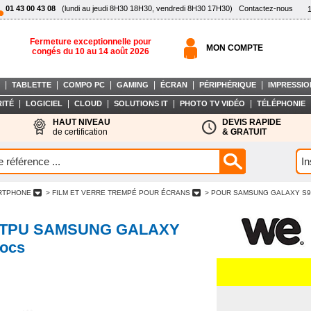
01 43 00 43 08
(lundi au jeudi 8H30 18H30, vendredi 8H30 17H30)
Contactez-nous
Fermeture exceptionnelle pour
MON COMPTE
congés du 10 au 14 août 2026
|
|
|
|
|
|
TABLETTE
COMPO PC
GAMING
ÉCRAN
PÉRIPHÉRIQUE
IMPRESSIO
|
|
|
|
|
ITÉ
LOGICIEL
CLOUD
SOLUTIONS IT
PHOTO TV VIDÉO
TÉLÉPHONIE
HAUT NIVEAU
DEVIS RAPIDE
de certification
& GRATUIT
ARTPHONE
> FILM ET VERRE TREMPÉ POUR ÉCRANS
> POUR SAMSUNG GALAXY S
on TPU SAMSUNG GALAXY
hocs